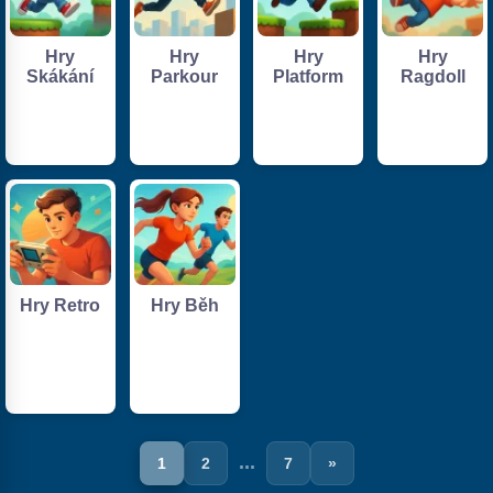
Hry
Hry
Hry
Hry
Skákání
Parkour
Platform
Ragdoll
Hry Retro
Hry Běh
...
1
2
7
»