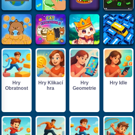
Hry
Hry Klikací
Hry
Hry Idle
Obratnost
hra
Geometrie