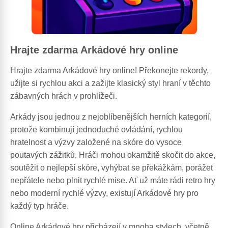
Hrajte zdarma Arkádové hry online
Hrajte zdarma Arkádové hry online! Překonejte rekordy,
užijte si rychlou akci a zažijte klasický styl hraní v těchto
zábavných hrách v prohlížeči.
Arkády jsou jednou z nejoblíbenějších herních kategorií,
protože kombinují jednoduché ovládání, rychlou
hratelnost a výzvy založené na skóre do vysoce
poutavých zážitků. Hráči mohou okamžitě skočit do akce,
soutěžit o nejlepší skóre, vyhýbat se překážkám, porážet
nepřátele nebo plnit rychlé mise. Ať už máte rádi retro hry
nebo moderní rychlé výzvy, existují Arkádové hry pro
každý typ hráče.
Online Arkádové hry přicházejí v mnoha stylech, včetně