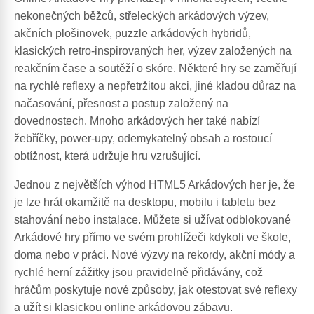
nekonečných běžců, střeleckých arkádových výzev,
akčních plošinovek, puzzle arkádových hybridů,
klasických retro-inspirovaných her, výzev založených na
reakčním čase a soutěží o skóre. Některé hry se zaměřují
na rychlé reflexy a nepřetržitou akci, jiné kladou důraz na
načasování, přesnost a postup založený na
dovednostech. Mnoho arkádových her také nabízí
žebříčky, power-upy, odemykatelný obsah a rostoucí
obtížnost, která udržuje hru vzrušující.
Jednou z největších výhod HTML5 Arkádových her je, že
je lze hrát okamžitě na desktopu, mobilu i tabletu bez
stahování nebo instalace. Můžete si užívat odblokované
Arkádové hry přímo ve svém prohlížeči kdykoli ve škole,
doma nebo v práci. Nové výzvy na rekordy, akční módy a
rychlé herní zážitky jsou pravidelně přidávány, což
hráčům poskytuje nové způsoby, jak otestovat své reflexy
a užít si klasickou online arkádovou zábavu.