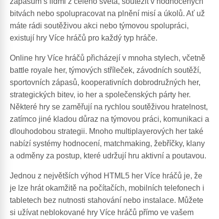
zápasům s lidmi z celého světa, soutěžit v hodnocených
bitvách nebo spolupracovat na plnění misí a úkolů. Ať už
máte rádi soutěživou akci nebo týmovou spolupráci,
existují hry Více hráčů pro každý typ hráče.
Online hry Více hráčů přicházejí v mnoha stylech, včetně
battle royale her, týmových stříleček, závodních soutěží,
sportovních zápasů, kooperativních dobrodružných her,
strategických bitev, io her a společenských párty her.
Některé hry se zaměřují na rychlou soutěživou hratelnost,
zatímco jiné kladou důraz na týmovou práci, komunikaci a
dlouhodobou strategii. Mnoho multiplayerových her také
nabízí systémy hodnocení, matchmaking, žebříčky, klany
a odměny za postup, které udržují hru aktivní a poutavou.
Jednou z největších výhod HTML5 her Více hráčů je, že
je lze hrát okamžitě na počítačích, mobilních telefonech i
tabletech bez nutnosti stahování nebo instalace. Můžete
si užívat neblokované hry Více hráčů přímo ve vašem