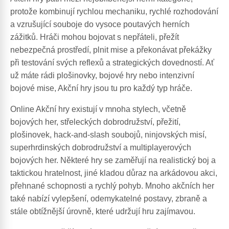
protože kombinují rychlou mechaniku, rychlé rozhodování
a vzrušující souboje do vysoce poutavých herních
zážitků. Hráči mohou bojovat s nepřáteli, přežít
nebezpečná prostředí, plnit mise a překonávat překážky
při testování svých reflexů a strategických dovedností. Ať
už máte rádi plošinovky, bojové hry nebo intenzivní
bojové mise, Akční hry jsou tu pro každý typ hráče.
Online Akční hry existují v mnoha stylech, včetně
bojových her, střeleckých dobrodružství, přežití,
plošinovek, hack-and-slash soubojů, ninjovských misí,
superhrdinských dobrodružství a multiplayerových
bojových her. Některé hry se zaměřují na realistický boj a
taktickou hratelnost, jiné kladou důraz na arkádovou akci,
přehnané schopnosti a rychlý pohyb. Mnoho akčních her
také nabízí vylepšení, odemykatelné postavy, zbraně a
stále obtížnější úrovně, které udržují hru zajímavou.