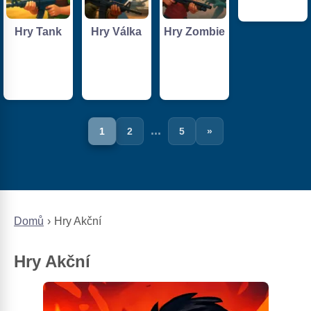
Hry Tank
Hry Válka
Hry Zombie
...
1
2
5
»
Domů
Hry Akční
Hry Akční