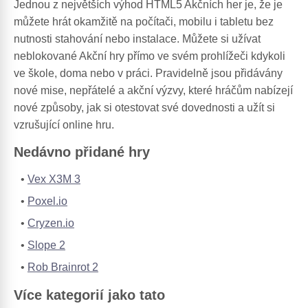
Jednou z největších výhod HTML5 Akčních her je, že je
můžete hrát okamžitě na počítači, mobilu i tabletu bez
nutnosti stahování nebo instalace. Můžete si užívat
neblokované Akční hry přímo ve svém prohlížeči kdykoli
ve škole, doma nebo v práci. Pravidelně jsou přidávány
nové mise, nepřátelé a akční výzvy, které hráčům nabízejí
nové způsoby, jak si otestovat své dovednosti a užít si
vzrušující online hru.
Nedávno přidané hry
Vex X3M 3
Poxel.io
Cryzen.io
Slope 2
Rob Brainrot 2
Více kategorií jako tato