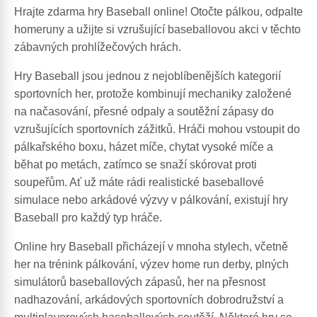
Hrajte zdarma hry Baseball online! Otočte pálkou, odpalte
homeruny a užijte si vzrušující baseballovou akci v těchto
zábavných prohlížečových hrách.
Hry Baseball jsou jednou z nejoblíbenějších kategorií
sportovních her, protože kombinují mechaniky založené
na načasování, přesné odpaly a soutěžní zápasy do
vzrušujících sportovních zážitků. Hráči mohou vstoupit do
pálkařského boxu, házet míče, chytat vysoké míče a
běhat po metách, zatímco se snaží skórovat proti
soupeřům. Ať už máte rádi realistické baseballové
simulace nebo arkádové výzvy v pálkování, existují hry
Baseball pro každý typ hráče.
Online hry Baseball přicházejí v mnoha stylech, včetně
her na trénink pálkování, výzev home run derby, plných
simulátorů baseballových zápasů, her na přesnost
nadhazování, arkádových sportovních dobrodružství a