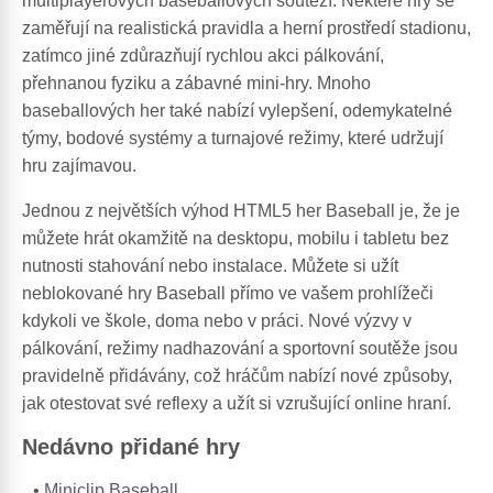
multiplayerových baseballových soutěží. Některé hry se
zaměřují na realistická pravidla a herní prostředí stadionu,
zatímco jiné zdůrazňují rychlou akci pálkování,
přehnanou fyziku a zábavné mini-hry. Mnoho
baseballových her také nabízí vylepšení, odemykatelné
týmy, bodové systémy a turnajové režimy, které udržují
hru zajímavou.
Jednou z největších výhod HTML5 her Baseball je, že je
můžete hrát okamžitě na desktopu, mobilu i tabletu bez
nutnosti stahování nebo instalace. Můžete si užít
neblokované hry Baseball přímo ve vašem prohlížeči
kdykoli ve škole, doma nebo v práci. Nové výzvy v
pálkování, režimy nadhazování a sportovní soutěže jsou
pravidelně přidávány, což hráčům nabízí nové způsoby,
jak otestovat své reflexy a užít si vzrušující online hraní.
Nedávno přidané hry
Miniclip Baseball