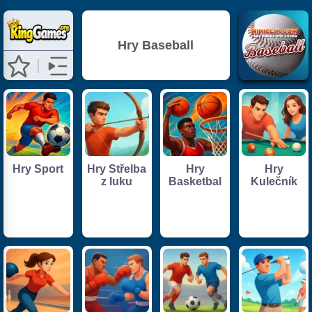
Hry Baseball
Hry Sport
Hry Střelba
Hry
Hry
z luku
Basketbal
Kulečník