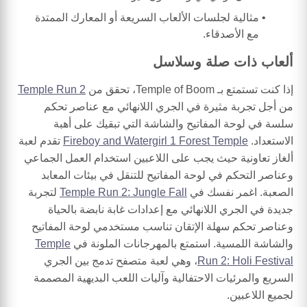
مثالية لجلسات الألعاب السريعة أو المعارك الممتدة
مع الأصدقاء.
ألعاب ذات صلة وسلاسل
إذا كنت تستمتع بـ Temple of Boom، تحقق من
Temple Run 2
من أجل تجربة مثيرة في الجري اللانهائي مع عناصر تحكم
سلسة في لوحة المفاتيح والشاشة التي تبقيك على أهبة
الاستعداد.
Fireboy and Watergirl 1 Forest Temple
تقدم لعبة
ألغاز تعاونية حيث يجب على اللاعبين استخدام العمل الجماعي
وعناصر التحكم في لوحة المفاتيح للتنقل في بيئات المعابد
الصعبة. اغمر نفسك في
Temple Run 2: Jungle Fall
لتجربة
جديدة في الجري اللانهائي مع إعدادات غابة نابضة بالحياة
وعناصر تحكم سهلة الإتقان تناسب مستخدمي لوحة المفاتيح
والشاشة اللمسية. استمتع بالمهرجانات الملونة في
Temple
Run 2: Holi Festival
، وهي لعبة متصفح تدمج بين الجري
السريع والمرئيات الاحتفالية وآليات اللعب البديهية المصممة
لجميع اللاعبين.