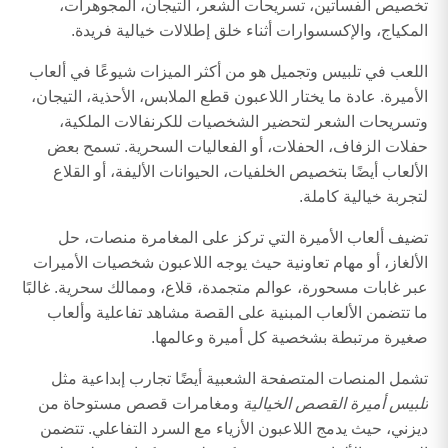
تخصيص الفساتين، تسريحات الشعر، التيجان، المجوهرات،
المكياج، والإكسسوارات أثناء خلق إطلالات خيالية فريدة.
اللعب في تلبيس وتجميل هو من أكثر الميزات شيوعًا في ألعاب
الأميرة. عادة ما يختار اللاعبون قطع الملابس، الأحذية، التيجان،
وتسريحات الشعر لتحضير الشخصيات للكرنفالات الملكية،
حفلات الزفاف، الحفلات، أو الفعاليات السحرية. تسمح بعض
الألعاب أيضًا بتخصيص الخلفيات، الحيوانات الأليفة، أو القلاع
لتجربة خيالية كاملة.
تضيف ألعاب الأميرة التي تركز على المغامرة منصات، حل
الألغاز، أو مهام تعاونية حيث يوجه اللاعبون شخصيات الأميرات
عبر غابات مسحورة، عوالم متجمدة، قلاع، وممالك سحرية. غالبًا
ما تتضمن الألعاب المبنية على القصة مشاهد تفاعلية وألعاب
صغيرة مرتبطة بشخصية كل أميرة وعالمها.
تشمل المنصات المتصفحة الشعبية أيضًا تجارب إبداعية مثل
تلبيس أميرة القصص الخيالية
ومغامرات قصص مستوحاة من
ديزني، حيث يدمج اللاعبون الأزياء مع السرد التفاعلي. تتضمن