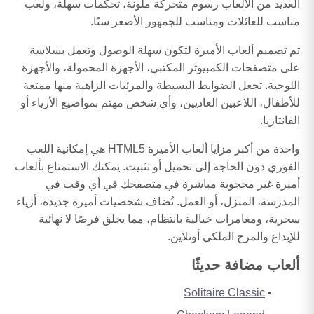
العديد من الألعاب رسوم متحركة ملونة، تحكمات سهلة، ولعب
مناسب للعائلات ومناسب للجمهور الأصغر سنًا.
تم تصميم ألعاب الأميرة لتكون سهلة الوصول وتعمل بسلاسة
على متصفحات الكمبيوتر المكتبي، الأجهزة المحمولة، والأجهزة
اللوحية. تجعل الضوابط البسيطة والمرئيات الزاهية منها ممتعة
للأطفال، اللاعبين العاديين، وأي شخص مهتم بمواضيع الأزياء أو
الفانتازيا.
واحدة من أكبر مزايا ألعاب الأميرة HTML5 هي إمكانية اللعب
الفوري دون الحاجة إلى تحميل أو تثبيت. يمكنك الاستمتاع بألعاب
أميرة غير محجوبة مباشرة في متصفحك في أي وقت في
المدرسة، المنزل، أو العمل. تُضاف شخصيات أميرة جديدة، أزياء
سحرية، ومغامرات خيالية بانتظام، مما يخلق فرصًا لا نهائية
للإبداع والمرح الملكي أونلاين.
ألعاب مضافة حديثًا
Solitaire Classic