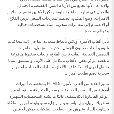
والإبداعي لأنها تجمع بين الأزياء، السرد القصصي، الجمال،
والخيال في تجارب تفاعلية ملونة. يمكن للاعبين تخصيص ملابس
الأميرات، وضع المكياج، تصميم تسريحات الشعر، تزيين القلاع،
أو الانضمام إلى مغامرات سحرية مليئة بشخصيات خيالية
وعوالم ساحرة.
تأتي ألعاب الأميرة أونلاين بأنماط متعددة، بما في ذلك محاكيات
تلبيس، ألعاب صالون الجمال، تحديات التجميل، مغامرات
القصص الخيالية، ألعاب تزيين القلاع، وألعاب صغيرة مدفوعة
بالقصة. تركز بعض الألعاب بالكامل على الأزياء والتنسيق، بينما
تشمل أخرى الاستكشاف، الألغاز، مسارات العقبات، أو مهام
سحرية تضم بطلات أميرات.
تتميز العديد من ألعاب الأميرة HTML5 بشخصيات أميرات
أيقونية من القصص الخيالية والرسوم المتحركة مستوحاة من
عوالم الفانتازيا الكلاسيكية. غالبًا ما تشبه الشخصيات الشهيرة
سندريلا، أرييل، بيل، ياسمين، رابونزل، سنو وايت، أورورا، ملكات
بأسلوب إلسا، وغيرهن من البطلات الملكيات. يمكن للاعبين