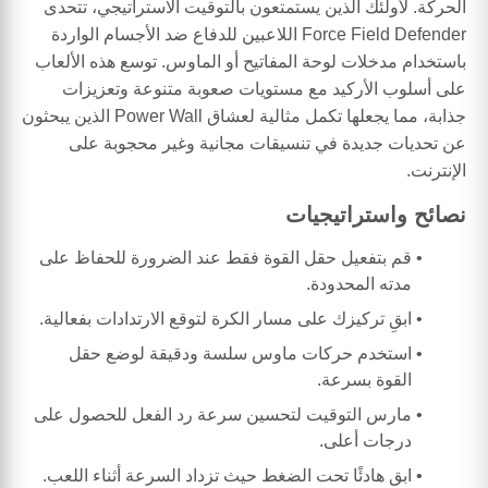
الحركة. لأولئك الذين يستمتعون بالتوقيت الاستراتيجي، تتحدى
Force Field Defender اللاعبين للدفاع ضد الأجسام الواردة
باستخدام مدخلات لوحة المفاتيح أو الماوس. توسع هذه الألعاب
على أسلوب الأركيد مع مستويات صعوبة متنوعة وتعزيزات
جذابة، مما يجعلها تكمل مثالية لعشاق Power Wall الذين يبحثون
عن تحديات جديدة في تنسيقات مجانية وغير محجوبة على
الإنترنت.
نصائح واستراتيجيات
قم بتفعيل حقل القوة فقط عند الضرورة للحفاظ على
مدته المحدودة.
ابقِ تركيزك على مسار الكرة لتوقع الارتدادات بفعالية.
استخدم حركات ماوس سلسة ودقيقة لوضع حقل
القوة بسرعة.
مارس التوقيت لتحسين سرعة رد الفعل للحصول على
درجات أعلى.
ابق هادئًا تحت الضغط حيث تزداد السرعة أثناء اللعب.