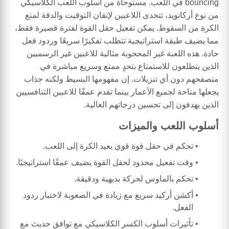
bouncing في اللعب. مستوحاة من أسلوب اللعب الكلاسيكي
من نوع أركانويد، تتحدى اللاعبين لإتقان التوقيت والدقة لمنع
الكرة من السقوط. يمكن تفعيل حقل القوة لفترة قصيرة فقط،
مما يضيف طبقة استراتيجية تتطلب تفكيرًا سريعًا وردود فعل
حادة. هذه اللعبة غير المحجوبة مثالية للاعبين غير الرسميين
الذين يتطلعون للاستمتاع بتحدٍ ممتع وسريع مباشرة في
متصفحهم دون أي تنزيلات. إن مفهومها البسيط ولكنه جذاب
يجعلها متاحة لجميع الأعمار بينما تقدم عمقًا للاعبين التنافسيين
الذين يهدفون إلى تحسين درجاتهم العالية.
أسلوب اللعب والميزات
تحكم في حقل قوة قوي يعيد الكرة إلى اللعب.
وقت تفعيل محدود لحقل القوة يضيف عمقًا استراتيجيًا.
تحكم بالماوس لحركة بديهية ودقيقة.
أكشن أركيد سريع مع زيادة في الصعوبة لاختبار ردود
الفعل.
تأثيرات أسلوب الكسر الكلاسيكي مع توافق حديث مع