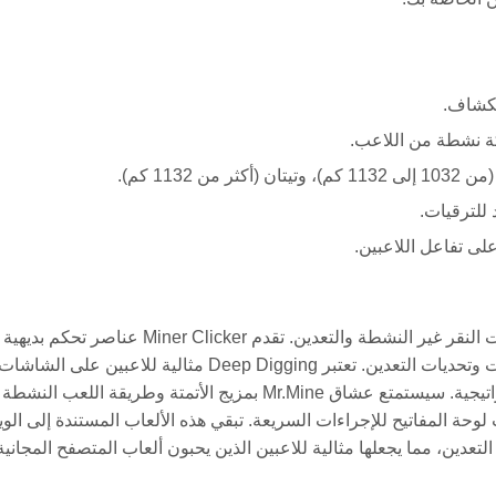
تكشاف.
كة نشطة من اللاعب.
للترقيات.
ى تفاعل اللاعبين.
استكشف ألعاب متصفح مشابهة تسبب الإدمان والتي تبني على آليات النقر غير النشطة والتعدين. تقدم Miner Clicker عناصر تحكم بديهية
باستخدام لوحة المفاتيح والفأرة، مما يعزز تفاعل اللاعب مع الترقيات وتحديات التعدين. تعتبر Deep Digging مثالية للاعبين على الشاشا
اللمسية، حيث تتميز بعناصر تحكم سلسة باللمس وإدارة موارد استراتيجية. سيستمتع عشاق Mr.Mine بمزيج الأتمتة وطريقة اللعب النشطة
ة مع اختصارات لوحة المفاتيح للإجراءات السريعة. تبقي هذه الألعاب المستندة إلى ال
تعدين، مما يجعلها مثالية للاعبين الذين يحبون ألعاب المتصفح المجانية