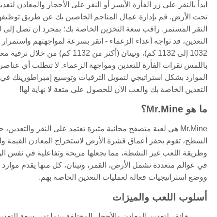
ابدأ بالنقر على زر الفأرة الأيسر أو النقر على الأحجار والمعادن لتع
تحت الأرض. قم بإدارة عمال المناجم الخاصين بك عن طريق توظيفهم 
1032 إلى 1132 كم)، وتيتان (أكثر
باللمس نقرات الفأرة للتعدين ومواجهة الزعماء. لا تتطلب أي عناصر 
الموارد بشكل استراتيجي لتمويل الترقيات وتوسيع إمبراطوريتك في ا
التعدين الخاصة بك والعب الآن للحصول على متعة لا نهاية لها!
ما هو Mr.Mine؟
Mr.Mine هي لعبة متصفح مجانية مثيرة تعتمد على النقر والتعدين
السطح، تقوم بحفر أعماق قشرة الأرض لاستخراج المعادن القيمة واكتش
وطريقة اللعب غير النشطة، مما يجعلها مريحة وتفاعلية في نفس ا
في عوالم متعددة تشمل الأرض، القمر، وتيتان، كل منها يقدم موارد و
ووضع استراتيجيات فعالة لعمليات التعدين الخاصة بهم.
أسلوب اللعب والميزات
انقر لتعدين المعادن والأحجار المختلفة بينما تدير سعة التعد