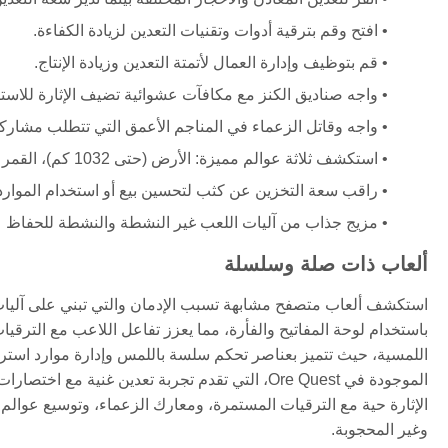
افتح وقم بترقية أدوات وتقنيات التعدين لزيادة الكفاءة.
قم بتوظيف وإدارة العمال لأتمتة التعدين وزيادة الإنتاج.
واجه صناديق الكنز مع مكافآت عشوائية تضيف الإثارة للاس
واجه وقاتل الزعماء في المناجم الأعمق التي تتطلب مشار
استكشف ثلاثة عوالم مميزة: الأرض (حتى 1032 كم)، القمر (من 1032 إلى 1132 كم)، وتيتان (أكثر من 1132 كم).
راقب سعة التخزين عن كثب لتحسين بيع أو استخدام الموارد 
مزيج جذاب من آليات اللعب غير النشطة والنشطة للحفاظ عل
ألعاب ذات صلة وسلسلة
الموجودة في Ore Quest، التي تقدم تجربة تعدين غني
الإثارة حية مع الترقيات المستمرة، ومعارك الزعماء، وتوسيع عوالم ال
وغير المحجوبة.