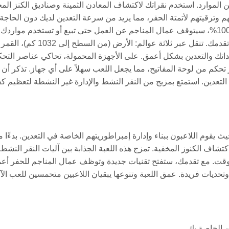
دين الموارد. استخدم نقراتك لاكتشاف المعادن الثمينة وصناديق الكنز الم
وترقيتهم لأتمتة الحفر، مما يزيد من سرعة التعدين لديك دون الحاجة 
النقر المستمر. راقب سعة التخزين الخاصة بك؛ بمجرد أن تصل إلى 100%، سيتوقف عمال المناجم عن العمل حتى تبيع أو تستخدم موار
التعدين، قد تواجه أعداء الزعماء - انقر بسرعة لمواجهتهم واستمرار تقدمك. تنقل عبر ثلاثة عوالم: الأ
 من 1132 كم) من خلال ترقية معداتك والتعدين بشكل أعمق. على الأجهزة المحمولة، تحاكي عناصر الت
تحكم من لوحة المفاتيح، مما يجعل اللعب سهلاً على أي جهاز. تذكر أن ت
لتعدين. استمتع بمزيج من النقر النشط والإدارة غير النشطة لتعظيم كف
، حيث يقوم اللاعبون ببناء وإدارة إمبراطوريتهم الخاصة في التعدين. بدءًا 
اف الكنوز المخفية. تمزج هذه اللعبة الجذابة بين آليات النقر النشط
لوقت. مع تقدمك، ستفتح تقنيات جديدة وتوظف عمال المناجم للحفر أع
تحديات فريدة. عمق اللعبة وتنوعها يبقيان اللاعبين متحمسين للعب الآ
ين الخاصة بك.