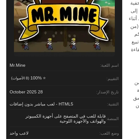
خفية
إلى
دك. أثناء
رض (من السطح إلى 1032 كم)، القمر (من
حكم
بيع
اءة
Mr.Mine
اسم اللعبة:
⭐ 100%
(8 الأصوات)
التقييم:
من
ة
28 October 2025
تاريخ الإصدار:
مق
HTML5 - لعب مباشر بدون إضافات
التقنية:
ن
قابلة للعب في المتصفح على أجهزة الكمبيوتر
المنصة:
والهواتف والأجهزة اللوحية
لاعب واحد
وضع اللعب: