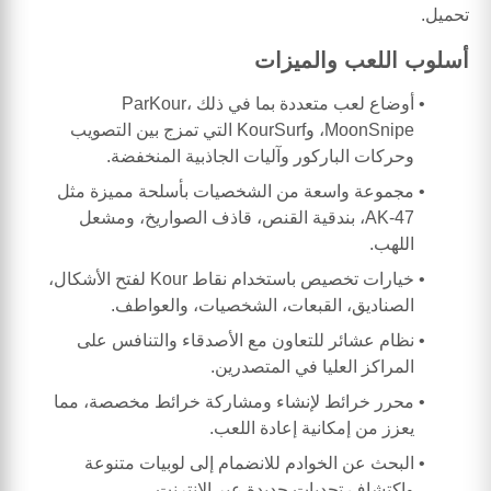
تحميل.
أسلوب اللعب والميزات
أوضاع لعب متعددة بما في ذلك ParKour،
MoonSnipe، وKourSurf التي تمزج بين التصويب
وحركات الباركور وآليات الجاذبية المنخفضة.
مجموعة واسعة من الشخصيات بأسلحة مميزة مثل
AK-47، بندقية القنص، قاذف الصواريخ، ومشعل
اللهب.
خيارات تخصيص باستخدام نقاط Kour لفتح الأشكال،
الصناديق، القبعات، الشخصيات، والعواطف.
نظام عشائر للتعاون مع الأصدقاء والتنافس على
المراكز العليا في المتصدرين.
محرر خرائط لإنشاء ومشاركة خرائط مخصصة، مما
يعزز من إمكانية إعادة اللعب.
البحث عن الخوادم للانضمام إلى لوبيات متنوعة
واكتشاف تحديات جديدة عبر الإنترنت.