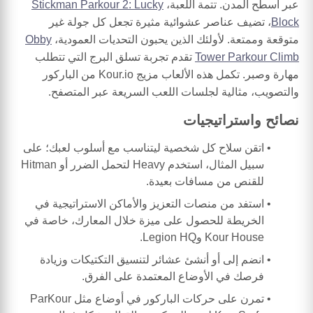
عبر أسطح المدن. تتمة اللعبة،
Stickman Parkour 2: Lucky
Block
، تضيف عناصر عشوائية مثيرة تجعل كل جولة غير
متوقعة وممتعة. لأولئك الذين يحبون التحديات العمودية،
Obby
Tower Parkour Climb
تقدم تجربة تسلق البرج التي تتطلب
مهارة وصبر. تكمل هذه الألعاب مزيج Kour.io من الباركور
والتصويب، مثالية لجلسات اللعب السريعة عبر المتصفح.
نصائح واستراتيجيات
اتقن سلاح كل شخصية ليتناسب مع أسلوب لعبك؛ على
سبيل المثال، استخدم Heavy لتحمل الضرر أو Hitman
للقنص من مسافات بعيدة.
استفد من منصات التعزيز والأماكن الاستراتيجية في
الخريطة للحصول على ميزة خلال المعارك، خاصة في
Kour House وLegion HQ.
انضم إلى أو أنشئ عشائر لتنسيق التكتيكات وزيادة
فرصك في الأوضاع المعتمدة على الفرق.
تمرن على حركات الباركور في أوضاع مثل ParKour