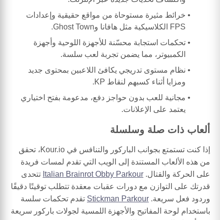
خرائط مثيرة مستوحاة من مواقع حقيقية وإعدادات
FPS الكلاسيكية مثل هافانا وGhost Town.
تحكمات استجابة محسّنة للأجهزة اللوحية وأجهزة
الكمبيوتر، مما يضمن تجربة لعب سلسة.
نظام مستوى تدريجي يكافئ اللاعبين بمحتوى جديد
ومزايا أثناء كسبهم لنقاط KP.
مجانية للعب بدون حواجز دفع، مدعومة بفتح اختياري
يعتمد على الإعلانات.
ألعاب ذات صلة وسلسلة
إذا كنت تستمتع بجوانب الباركور والتنافس في Kour.io، تحقق
من هذه الألعاب المستندة إلى الويب التي تقدم لمسات فريدة
على الحركة والقتال.
Italian Brainrot Obby Parkour
تتحدى
قدرتك على التوازن مع دورات عقبات معقدة تتطلب توقيتًا دقيقًا
وردود فعل سريعة.
Stickman Parkour
تقدم تحكمات سلسة
باستخدام لوحة المفاتيح والأجهزة اللمسية لجولات باركور سريعة