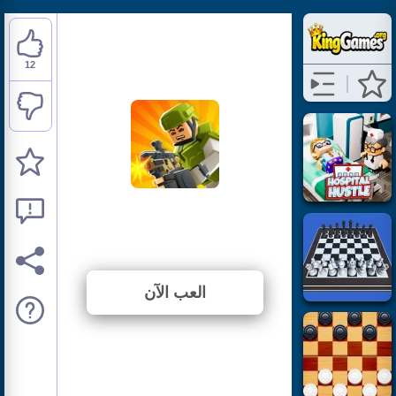
12
Kour.io
⭐ 92.31% (13 الأصوات)
العب الآن