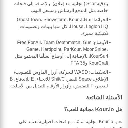
بندقية Scar (مجانية مع إعلان)، بالإضافة إلى فتحات
خاصة مثل المدفع الرشاش ومشعل اللهب.
الخرائط: هافانا، Ghost Town، Snowstorm، Kour
House، Legion HQ، كل منها ببيئات وتصميمات
تكتيكية مميزة.
الأوضاع: Free For All، Team Deathmatch، Gun
Game، Hardpoint، ParKour، MoonSnipe،
KourSurf، بالإضافة إلى أوضاع أنشأها المجتمع مثل
KourCraft وFFA 35.
التحكمات: WASD للحركة، أزرار الماوس للتصويب/
الإطلاق، Space للقفز، Shift/C للانحناء، E للاندفاع، B
للتعبير، F للتفتيش، وأزرار الأرقام للتبديل بين الأسلحة.
الأسئلة الشائعة
هل Kour.io مجانية للعب؟
نعم، Kour.io مجانية تمامًا، مع فتحات اختيارية تعتمد على