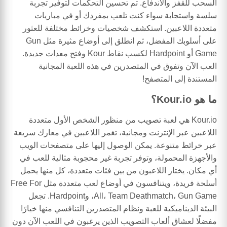
السحب للقفز والاندفاع. تم تحسين التحكمات لتوفير تجربة
سلسة واستجابة سواء كنت تلعب بمفردك أو في مباريات
متعددة اللاعبين. استكشف شخصيات وخرائط مختلفة للعثور
على أسلوبك المفضل، ثم انطلق إلى أوضاع مثيرة مثل Gun
Game أو Hardpoint لكسب نقاط Kour وفتح معدات جديدة.
العب الآن وتفوق في المتصدرين في هذه اللعبة المجانية
المستندة إلى المتصفح!
ما هو Kour.io؟
Kour.io هي لعبة تصويب من منظور الشخص الأول متعددة
اللاعبين عبر الإنترنت ومجانية، تغمر اللاعبين في معارك سريعة
عبر خرائط متنوعة. يمكن الوصول إليها على متصفحات الويب
والأجهزة المحمولة، وتوفر تجربة غير محجوبة مثالية للعب في
أي مكان. يختار اللاعبون من بين فئات متعددة، كل منها يحمل
أسلحة فريدة، ويتنافسون في أوضاع لعب متعددة مثل Free For
All، Team Deathmatch، Gun Game، وHardpoint. تجعل
البيئة الديناميكية للعبة ونظام المتصدرين التنافسي منها خيارًا
مفضلًا لعشاق ألعاب التصويب الذين يرغبون في اللعب الآن دون