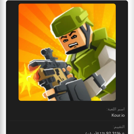
اسم اللعبة:
Kour.io
التقييم:
⭐ 92.31%
(13 الأصوات)