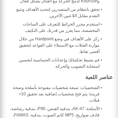
وKourSurf لدمج الحركة مع القتال بشكل فعال.
تحقق بانتظام من المتصدرين لتحديد الأهداف وتتبع
التقدم مقابل اللاعبين الآخرين.
استخدم محرر الخرائط للتعرف على الساحات
المخصصة، مما يعزز من قدرتك على التكيف.
ركز على الأهداف في وضع Hardpoint من خلال
موازنة القتلات مع الاستيلاء على القواعد لتحقيق
أقصى نقاط.
قم بضبط تحكماتك وإعدادات الحساسية لتحسين
استجابة التصويب والحركة.
عناصر اللعبة
الشخصيات: تسعة شخصيات مفتوحة بأسلحة وصحة
فريدة؛ يتم فتح شخصيات إضافية بعد تحقيق 10+
قتلات.
الأسلحة: AK-47، بندقية القنص، P90، بندقية رشاشة،
قاذف صواريخ، MP5 كاتم الصوت، بندقية، FAMAS،