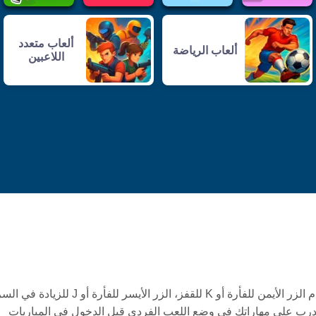
ألعاب متعدد
ألعاب الرياضة
اللاعبين
قم بقيادة سيارتك باستخدام مفاتيح WASD أو مفاتيح الأسهم. استخدم الزر الأيمن للفأرة أو K للقفز، الزر الأيسر 
ران في الهواء، و Space لتغيير الكاميرا. تدرب على مهاراتك في وضع اللعب الفردي قبل الدخول في المباريات