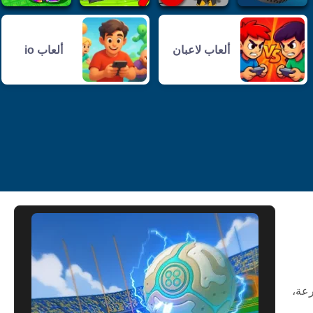
ألعاب لاعبان
ألعاب io
للفأرة أو J للزيادة في السرعة،