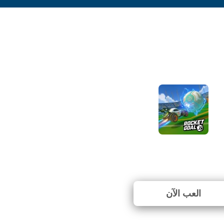
RocketGoal.io
⭐ 80% (5 الأصوات)
العب الآن