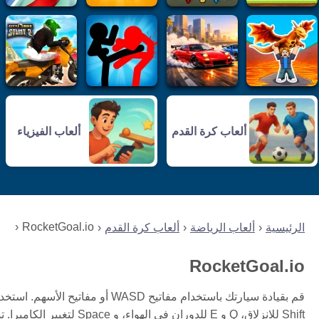
ألعاب كرة القدم
ألعاب الفيزياء
RocketGoal.io
الرئيسية
ألعاب الرياضة
ألعاب كرة القدم
RocketGoal.io
Shift للانزلاق، Q و E للدو