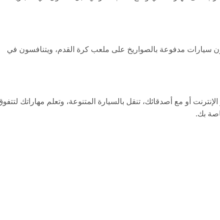
ضية مثيرة من نوع IO حيث يقود اللاعبون سيارات مدفوعة بالصواريخ على ملعب كرة القدم، ويتنافسون في
نترنت أو مع أصدقائك، تنقل بالسيارة المتنوعة، وتعلم مهاراتك لتتفوق
صة بك.