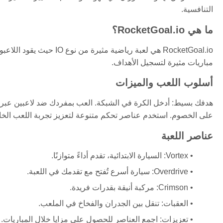
التنافسية.
ما هي RocketGoal.io؟
RocketGoal.io هي لعبة ريا
مباريات مثيرة لتسجيل الأهداف.
أسلوب اللعب والميزات
هدفك بسيط: أدخل الكرة في الشبكة. العب بمفردك ضد لاعبين عبر الإ
على الخصوم. استخدم عناصر تحكم متنوعة لتعزيز تجربة اللعب الخا
عناصر اللعبة
Vortex: السيارة الابتدائية، تقدم أداءً متوازنًا.
Overdrive: سيارة أسرع تُفتح مع تقدمك في اللعبة.
Crimson: مركبة أنيقة بقدرات فريدة.
العقبات: تنقل بين الجدران والفخاخ في الملعب.
تعزيزات: اجمع العناصر للحصول على مزايا خلال المباريات.