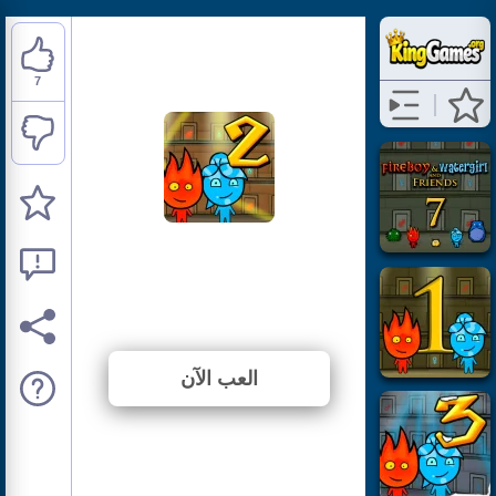
7
Fireboy and Watergirl 2
Light Temple
⭐ 87.5% (8 الأصوات)
العب الآن