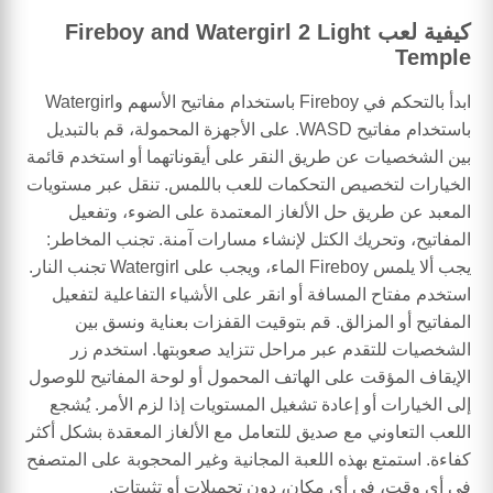
كيفية لعب Fireboy and Watergirl 2 Light
Temple
ابدأ بالتحكم في Fireboy باستخدام مفاتيح الأسهم وWatergirl
باستخدام مفاتيح WASD. على الأجهزة المحمولة، قم بالتبديل
بين الشخصيات عن طريق النقر على أيقوناتهما أو استخدم قائمة
الخيارات لتخصيص التحكمات للعب باللمس. تنقل عبر مستويات
المعبد عن طريق حل الألغاز المعتمدة على الضوء، وتفعيل
المفاتيح، وتحريك الكتل لإنشاء مسارات آمنة. تجنب المخاطر:
يجب ألا يلمس Fireboy الماء، ويجب على Watergirl تجنب النار.
استخدم مفتاح المسافة أو انقر على الأشياء التفاعلية لتفعيل
المفاتيح أو المزالق. قم بتوقيت القفزات بعناية ونسق بين
الشخصيات للتقدم عبر مراحل تتزايد صعوبتها. استخدم زر
الإيقاف المؤقت على الهاتف المحمول أو لوحة المفاتيح للوصول
إلى الخيارات أو إعادة تشغيل المستويات إذا لزم الأمر. يُشجع
اللعب التعاوني مع صديق للتعامل مع الألغاز المعقدة بشكل أكثر
كفاءة. استمتع بهذه اللعبة المجانية وغير المحجوبة على المتصفح
في أي وقت، في أي مكان، دون تحميلات أو تثبيتات.