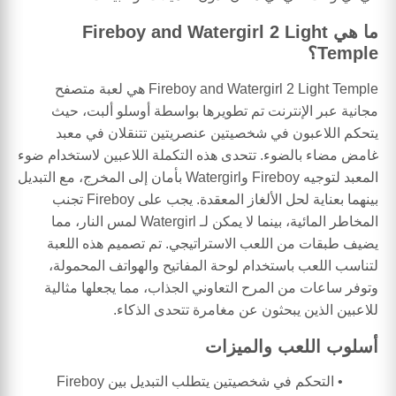
ما هي Fireboy and Watergirl 2 Light
Temple؟
Fireboy and Watergirl 2 Light Temple هي لعبة متصفح
مجانية عبر الإنترنت تم تطويرها بواسطة أوسلو ألبت، حيث
يتحكم اللاعبون في شخصيتين عنصريتين تتنقلان في معبد
غامض مضاء بالضوء. تتحدى هذه التكملة اللاعبين لاستخدام ضوء
المعبد لتوجيه Fireboy وWatergirl بأمان إلى المخرج، مع التبديل
بينهما بعناية لحل الألغاز المعقدة. يجب على Fireboy تجنب
المخاطر المائية، بينما لا يمكن لـ Watergirl لمس النار، مما
يضيف طبقات من اللعب الاستراتيجي. تم تصميم هذه اللعبة
لتناسب اللعب باستخدام لوحة المفاتيح والهواتف المحمولة،
وتوفر ساعات من المرح التعاوني الجذاب، مما يجعلها مثالية
للاعبين الذين يبحثون عن مغامرة تتحدى الذكاء.
أسلوب اللعب والميزات
التحكم في شخصيتين يتطلب التبديل بين Fireboy