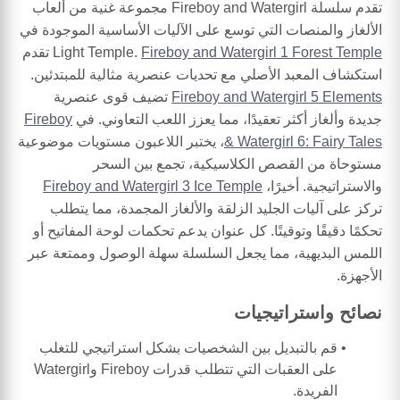
تقدم سلسلة Fireboy and Watergirl مجموعة غنية من ألعاب
الألغاز والمنصات التي توسع على الآليات الأساسية الموجودة في
Fireboy and Watergirl 1 Forest Temple
Light Temple.
تقدم
استكشاف المعبد الأصلي مع تحديات عنصرية مثالية للمبتدئين.
Fireboy and Watergirl 5 Elements
تضيف قوى عنصرية
جديدة وألغاز أكثر تعقيدًا، مما يعزز اللعب التعاوني. في
Fireboy
& Watergirl 6: Fairy Tales
، يختبر اللاعبون مستويات موضوعية
مستوحاة من القصص الكلاسيكية، تجمع بين السحر
والاستراتيجية. أخيرًا،
Fireboy and Watergirl 3 Ice Temple
تركز على آليات الجليد الزلقة والألغاز المجمدة، مما يتطلب
تحكمًا دقيقًا وتوقيتًا. كل عنوان يدعم تحكمات لوحة المفاتيح أو
اللمس البديهية، مما يجعل السلسلة سهلة الوصول وممتعة عبر
الأجهزة.
نصائح واستراتيجيات
قم بالتبديل بين الشخصيات بشكل استراتيجي للتغلب
على العقبات التي تتطلب قدرات Fireboy وWatergirl
الفريدة.