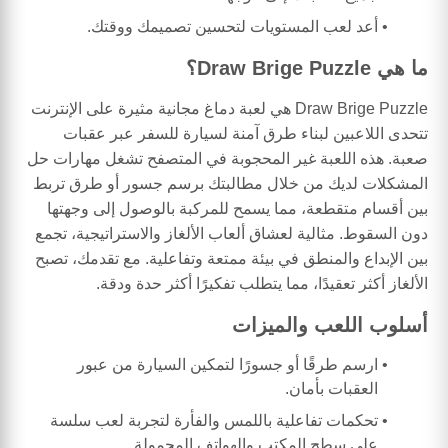
أعد لعب المستويات لتحسين تصميمك ووقتك.
ما هي Draw Brige Puzzle؟
Draw Brige Puzzle هي لعبة دماغ مجانية مثيرة على الإنترنت
تتحدى اللاعبين لبناء طرق آمنة لسيارة للسفر عبر عقبات
صعبة. هذه اللعبة غير المحجوبة في المتصفح تشغل مهارات حل
المشكلات لديك من خلال مطالبتك برسم جسور أو طرق تربط
بين أقسام متقطعة، مما يسمح للمركبة بالوصول إلى وجهتها
دون السقوط. مثالية لعشاق ألعاب الألغاز والاستراتيجية، تجمع
بين الإبداع والمنطق في بيئة ممتعة وتفاعلية. مع تقدمك، تصبح
الألغاز أكثر تعقيدًا، مما يتطلب تفكيرًا أكثر حدة ودقة.
أسلوب اللعب والميزات
ارسم طرقًا أو جسورًا لتمكين السيارة من عبور
العقبات بأمان.
تحكمات تفاعلية باللمس والفأرة لتجربة لعب سلسة
على سطح المكتب والهواتف المحمولة.