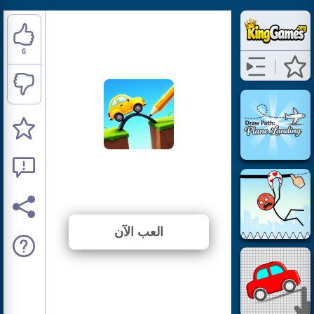
6
Draw Brige Puzzle
⭐ 75% (8 الأصوات)
العب الآن