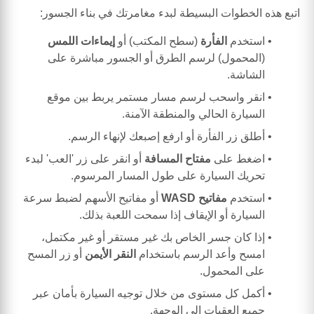
اتبع هذه الخطوات البسيطة لبدء مغامرتك في بناء الجسور:
استخدم
الفأرة
(سطح المكتب) أو
إيماءات اللمس
(المحمول) لرسم الطرق أو الجسور مباشرة على
الشاشة.
انقر واسحب لرسم مسار مستمر يربط بين موقع
السيارة الحالي والمنطقة الآمنة.
أطلق زر الفأرة أو ارفع إصبعك لإنهاء الرسم.
اضغط على
مفتاح المسافة
أو انقر على زر 'العب' لبدء
تحريك السيارة على طول المسار المرسوم.
استخدم
مفاتيح WASD
أو مفاتيح الأسهم لضبط سرعة
السيارة أو الإيقاف إذا سمحت اللعبة بذلك.
إذا كان جسر الخاص بك غير مستقر أو غير مكتمل،
امسح وأعد الرسم باستخدام
النقر الأيمن
أو زر المسح
على المحمول.
أكمل كل مستوى من خلال توجيه السيارة بأمان عبر
جميع العقبات إلى الوجهة.