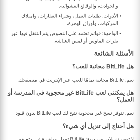
والحوادث، والوقائع العشوائية.
الأدوات: طلبات العمل، وشراء العقارات، وامتلاك
المركبات، وأوراق الهجرة.
الواجهة: قوائم تعتمد على النصوص يتم التنقل فيها عبر
نقرات الماوس أو لمس الشاشة.
الأسئلة الشائعة
هل BitLife مجانية للعب؟
نعم، BitLife مجانية تمامًا للعب عبر الإنترنت في متصفحك.
هل يمكنني لعب BitLife غير محجوبة في المدرسة أو
العمل؟
نعم، تتوفر نسخ غير محجوبة تتيح لك لعب BitLife بدون قيود.
هل أحتاج إلى تنزيل أي شيء؟
لا توجد تنزيلات ضرورية؛ BitLife تعمل مباشرة في متصفح