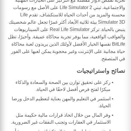
تجربة تقمص أدوار مفصلة مع التركيز على الخيارات المهنية
والاجتماعية. تبني Life Simulator 2 على الأصل مع رسومات
محسنة والمزيد من أحداث الحياة للاستكشاف. تقدم Life
Simulator 3D بيئة ثلاثية الأبعاد أكثر غمرًا تجعل عالم شخصيتك
ينبض بالحياة. تركز Real Life Simulator على السيناريوهات
والعواقب الواقعية، مما يوفر تجربة محاكاة عميقة. وأخيرًا، تظل
BitLife نفسها الخيار الأفضل لأولئك الذين يريدون لعبة محاكاة
حياة مجانية على الإنترنت وغير محجوبة يمكن لعبها على الفور
في المتصفح.
نصائح واستراتيجيات
ركز على تحقيق توازن بين الصحة والسعادة والذكاء
مبكرًا لفتح فرص أفضل لاحقًا في الحياة.
استثمر في التعليم والمهن بعناية لتعظيم الدخل ورضا
الحياة.
وفر المال من خلال اتخاذ قرارات مالية حكيمة مثل
الاستثمار في العقارات وتجنب النفقات غير الضرورية.