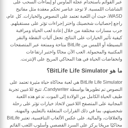
عبر القوائم باستخدام عجلة الماوس أو إيماءات السحب على
الشاشات اللمسية. لا توجد عناصر تحكم معقدة مثل مفاتيح
WASD، حيث أن اللعبة تعتمد على النصوص والخيارات. كل عام،
راجع إحصائيات شخصيتك واختر إجراءات تؤثر على مستقبلهم.
جرب مسارات مختلفة من خلال إعادة لعب الحياة ومراقبة
كيفية تأثير الخيارات على النتائج. تجعل آليات النقطة والنقر
البسيطة أو اللمس من BitLife متاحة وممتعة عبر المتصفحات
المكتبية والمحمولة. العب الآن مجانًا واختبر ارتفاعات
وانخفاضات الحياة في هذا المحاكي المريح على الإنترنت.
ما هو BitLife Life Simulator؟
BitLife Life Simulator هي لعبة محاكاة حياة مثيرة تعتمد على
النصوص تم تطويرها بواسطة Candywriter، تتيح للاعبين تجربة
طيف الحياة الكامل من الولادة إلى الموت. تدعو هذه اللعبة
المجانية على المتصفح اللاعبين لاتخاذ خيارات تؤثر على رحلة
شخصيتهم، بما في ذلك القرارات المتعلقة بالتعليم، والمهنة،
والعلاقات، والمالية. على عكس الألعاب التنافسية، تعتبر BitLife
محاكيًا مريحًا يركز على السرد القصصي وأسلوب اللعب القائم