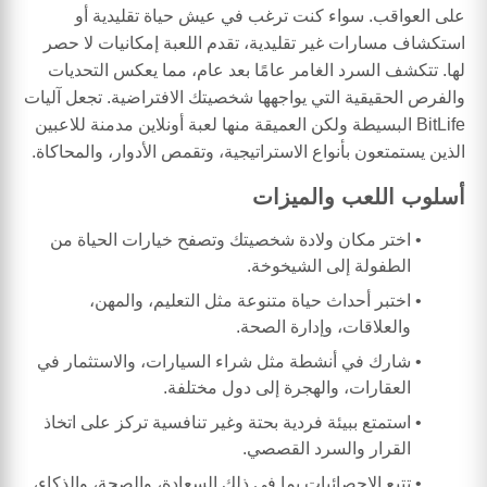
على العواقب. سواء كنت ترغب في عيش حياة تقليدية أو
استكشاف مسارات غير تقليدية، تقدم اللعبة إمكانيات لا حصر
لها. تتكشف السرد الغامر عامًا بعد عام، مما يعكس التحديات
والفرص الحقيقية التي يواجهها شخصيتك الافتراضية. تجعل آليات
BitLife البسيطة ولكن العميقة منها لعبة أونلاين مدمنة للاعبين
الذين يستمتعون بأنواع الاستراتيجية، وتقمص الأدوار، والمحاكاة.
أسلوب اللعب والميزات
اختر مكان ولادة شخصيتك وتصفح خيارات الحياة من
الطفولة إلى الشيخوخة.
اختبر أحداث حياة متنوعة مثل التعليم، والمهن،
والعلاقات، وإدارة الصحة.
شارك في أنشطة مثل شراء السيارات، والاستثمار في
العقارات، والهجرة إلى دول مختلفة.
استمتع ببيئة فردية بحتة وغير تنافسية تركز على اتخاذ
القرار والسرد القصصي.
تتبع الإحصائيات بما في ذلك السعادة، والصحة، والذكاء،