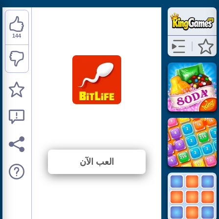
144
BitLife Life Simulator
⭐ 88.34% (163 الأصوات)
العب الآن