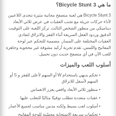
ما هي Bicycle Stunt 3؟
Bicycle Stunt 3 هي لعبة متصفح مجانية مثيرة تتحدى اللاعبين
لأداء حركات جريئة مع تجنب العقبات في عرض ثلاثي الأبعاد
ديناميكي من منظور الشخص الثالث. تركز اللعبة على التوقيت
الدقيق وردود الفعل السريعة أثناء القفز والانزلاق لتفادي
العقبات المختلفة على المسار. مصممة للتحكم عبر لوحة
المفاتيح واللمس، تقدم تجربة أركيد مشوقة غير محجوبة وجاهزة
للعب الآن في أي متصفح حديث دون تحميل.
أسلوب اللعب والميزات
تحكم بديهي باستخدام W أو السهم لأعلى للقفز و S أو
السهم لأسفل للانزلاق
منظور ثلاثي الأبعاد واقعي يعزز الانغماس
عقبات متعددة تتطلب توقيتًا مثاليًا للتغلب عليها
أسلوب لعب بسيط ولكنه مدمن مناسب لجميع الأعمار
تحكمات سريعة الاستجابة محسّنة للوحة المفاتيح