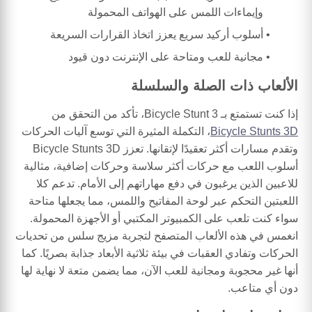
وإيماءات اللمس على الهواتف المحمولة
أسلوب أركيد سريع يعزز اتخاذ القرارات السريعة
مجانية للعب ومتاحة على الإنترنت دون قيود
الألعاب ذات الصلة والسلسلة
إذا كنت تستمتع بـ Bicycle Stunt 3، تأكد من التحقق من
Bicycle Stunts 3D
، التكملة المثيرة التي توسع آليات الحركات
وتقدم مسارات أكثر تعقيدًا لإتقانها. تعزز Bicycle Stunts 3D
أسلوب اللعب مع حركات أكثر سلاسة وحركات إضافية، مثالية
للاعبين الذين يرغبون في دفع مهاراتهم إلى الأمام. تدعم كلا
اللعبتين التحكم عبر لوحة المفاتيح واللمس، مما يجعلها متاحة
سواء كنت تلعب على الكمبيوتر المكتبي أو الأجهزة المحمولة.
انغمس في هذه الألعاب المتصفح لتجربة مزيج سلس من تحديات
الحركات وتفادي العقبات في بيئة ثلاثية الأبعاد جذابة بصريًا. كما
أنها غير محجوبة ومجانية للعب الآن، مما يضمن متعة لا نهاية لها
دون أي متاعب.