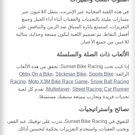
في هذه اللعبة المجانية عبر الإنترنت، يتنقل اللاعبون عبر
مسارات مليئة بالتحديات والعقبات أثناء أداء الحيل وجمع
التعزيزات. استمتع بإثارة السباق ضد الزمن والتنافس على
أفضل النقاط. تم تصميم اللعبة لتكون ممتعة وجذابة، مثالية
للاعبين من جميع الأعمار.
الألعاب ذات الصلة والسلسلة
إذا كنت تحب Sunset Bike Racing، تحقق من هذه الألعاب
الرائعة:
Sports Bike
،
Stickman Bike
،
Obby On a Bike
Racing
،
Moto X3M Bike Race Game
،
Snow Ball Racing
Street Racing: Car Runner
،
Multiplayer
. تقدم كل لعبة
تحديات فريدة وتجارب ممتعة ستبقيك مستمتعًا.
نصائح واستراتيجيات
للتفوق في Sunset Bike Racing، تدرب على توقيتك عند القفز،
وتجنب العقبات، واستخدم التعزيزات بحكمة لتحسين أدائك.