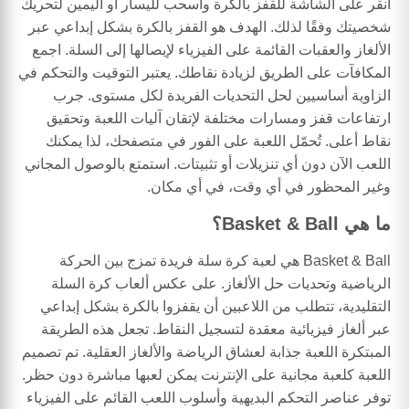
انقر على الشاشة للقفز بالكرة واسحب لليسار أو اليمين لتحريك
شخصيتك وفقًا لذلك. الهدف هو القفز بالكرة بشكل إبداعي عبر
الألغاز والعقبات القائمة على الفيزياء لإيصالها إلى السلة. اجمع
المكافآت على الطريق لزيادة نقاطك. يعتبر التوقيت والتحكم في
الزاوية أساسيين لحل التحديات الفريدة لكل مستوى. جرب
ارتفاعات قفز ومسارات مختلفة لإتقان آليات اللعبة وتحقيق
نقاط أعلى. تُحمّل اللعبة على الفور في متصفحك، لذا يمكنك
اللعب الآن دون أي تنزيلات أو تثبيتات. استمتع بالوصول المجاني
وغير المحظور في أي وقت، في أي مكان.
ما هي Basket & Ball؟
Basket & Ball هي لعبة كرة سلة فريدة تمزج بين الحركة
الرياضية وتحديات حل الألغاز. على عكس ألعاب كرة السلة
التقليدية، تتطلب من اللاعبين أن يقفزوا بالكرة بشكل إبداعي
عبر ألغاز فيزيائية معقدة لتسجيل النقاط. تجعل هذه الطريقة
المبتكرة اللعبة جذابة لعشاق الرياضة والألغاز العقلية. تم تصميم
اللعبة كلعبة مجانية على الإنترنت يمكن لعبها مباشرة دون حظر.
توفر عناصر التحكم البديهية وأسلوب اللعب القائم على الفيزياء