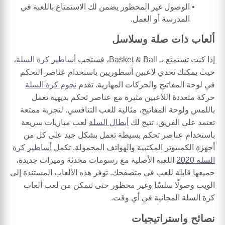
الوصول غير المحظور يضمن لك الاستمتاع باللعبة في
المدرسة أو العمل.
ألعاب ذات صلة وسلاسل
إذا كنت تستمتع بـ Basket & Ball، فستحب
أساطير كرة السلة
،
حيث يمكنك تحدي لاعبين أسطوريين باستخدام عناصر التحكم
في لوحة المفاتيح والحركات المهارية. تقدم
نجوم كرة السلة
حركة متعددة اللاعبين مثيرة مع عناصر تحكم بديهية تعمل
باللمس ولوحة المفاتيح، مثالية للعب التنافسي. لتجربة ممتعة
تعتمد على الفريق، تتيح لك
أبطال السلة
لعب مباريات سريعة
باستخدام عناصر تحكم بسيطة تعمل بشكل جيد على كل من
أجهزة الكمبيوتر المكتبية والهواتف المحمولة. تكمل
أساطير كرة
السلة 2020
اللعبة الأصلية مع رسومات محدثة وميزات جديدة،
جميعها قابلة للعب في متصفحك. توفر هذه الألعاب المستندة إلى
الويب وصولًا سلسًا وغير محظور حتى تتمكن من لعب ألعاب
كرة السلة المجانية في أي وقت.
نصائح واستراتيجيات