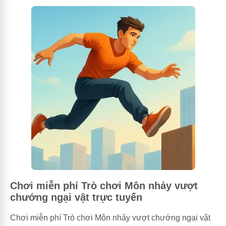
Chơi miễn phí Trò chơi Môn nhảy vượt
chướng ngại vật trực tuyến
Chơi miễn phí Trò chơi Môn nhảy vượt chướng ngại vật