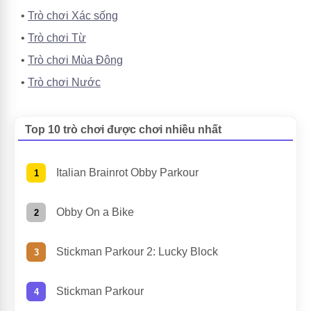
Trò chơi Xác sống
Trò chơi Từ
Trò chơi Mùa Đông
Trò chơi Nước
Top 10 trò chơi được chơi nhiều nhất
Italian Brainrot Obby Parkour
Obby On a Bike
Stickman Parkour 2: Lucky Block
Stickman Parkour