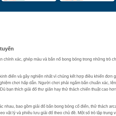
 tuyến
n chính xác, ghép màu và bắn nổ bong bóng trong những trò ch
kinh điển và gây nghiện nhất vì chúng kết hợp điều khiển đơn g
 nghiệm chơi hấp dẫn. Người chơi phải ngắm bắn chuẩn xác, lê
ù bạn thích giải đố thư giãn hay thử thách chiến thuật cao hơ
c nhau, bao gồm giải đố bắn bong bóng cổ điển, thử thách arc
o vật lý và phiêu lưu giải đố theo chủ đề. Một số trò tập trung v