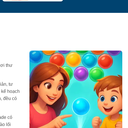
ơi thư
iản, tư
n kế hoạch
n, đều có
ade có
ào lối