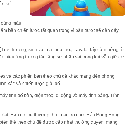
lên kế
g cùng màu
ắm bắn chiến lược rất quan trọng vì bắn trượt sẽ dần đẩy
ật dễ thương, sinh vật ma thuật hoặc avatar lấy cảm hứng từ
oặc hiệu ứng tương tác tăng sự nhập vai trong khi vẫn giữ cơ
es
và các phiên bản theo chủ đề khác mang đến phong
ính xác và chiến lược giải đố.
áy tính để bàn, điện thoại di động và máy tính bảng. Tính
 đặt. Bạn có thể thưởng thức các trò chơi Bắn Bong Bóng
và biến thể theo chủ đề được cập nhật thường xuyên, mang