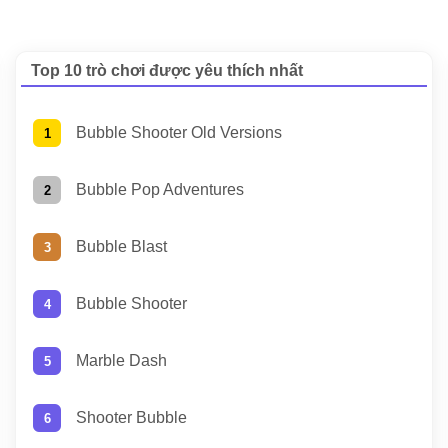
Top 10 trò chơi được yêu thích nhất
Bubble Shooter Old Versions
Bubble Pop Adventures
Bubble Blast
Bubble Shooter
Marble Dash
Shooter Bubble