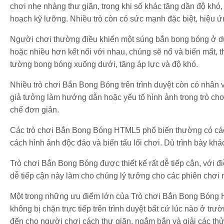
chơi nhẹ nhàng thư giãn, trong khi số khác tăng dần độ khó,
hoạch kỹ lưỡng. Nhiều trò còn có sức mạnh đặc biệt, hiệu ứ
Người chơi thường điều khiển một súng bắn bong bóng ở d
hoặc nhiều hơn kết nối với nhau, chúng sẽ nổ và biến mất, 
tường bong bóng xuống dưới, tăng áp lực và độ khó.
Nhiều trò chơi Bắn Bong Bóng trên trình duyệt còn có nhân v
giả tưởng làm hướng dẫn hoặc yếu tố hình ảnh trong trò chơi
chế đơn giản.
Các trò chơi Bắn Bong Bóng HTML5 phổ biến thường có cá
cách hình ảnh độc đáo và biến tấu lối chơi. Dù trình bày kh
Trò chơi Bắn Bong Bóng được thiết kế rất dễ tiếp cận, với đ
dễ tiếp cận này làm cho chúng lý tưởng cho các phiên chơi n
Một trong những ưu điểm lớn của Trò chơi Bắn Bong Bóng HT
không bị chặn trực tiếp trên trình duyệt bất cứ lúc nào ở 
đến cho người chơi cách thư giãn, ngắm bắn và giải các thử