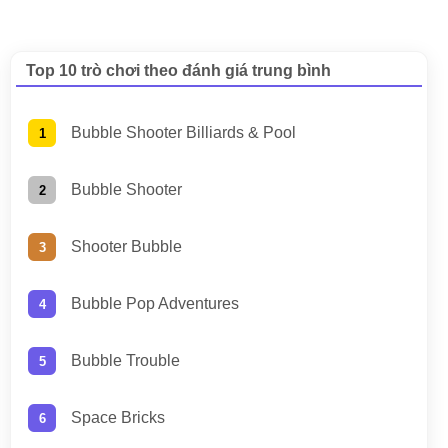
Top 10 trò chơi theo đánh giá trung bình
Bubble Shooter Billiards & Pool
Bubble Shooter
Shooter Bubble
Bubble Pop Adventures
Bubble Trouble
Space Bricks