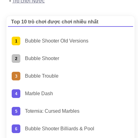
Trò chơi Nước
Top 10 trò chơi được chơi nhiều nhất
Bubble Shooter Old Versions
Bubble Shooter
Bubble Trouble
Marble Dash
Totemia: Cursed Marbles
Bubble Shooter Billiards & Pool