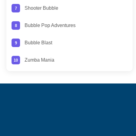
Shooter Bubble
Bubble Pop Adventures
Bubble Blast
Zumba Mania