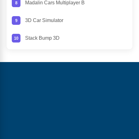
Madalin Cars Multiplayer B
3D Car Simulator
Stack Bump 3D