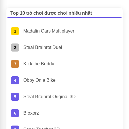
Top 10 trò chơi được chơi nhiều nhất
Madalin Cars Multiplayer
Steal Brainrot Duel
Kick the Buddy
Obby On a Bike
Steal Brainrot Original 3D
Bloxorz