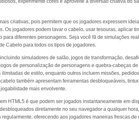
stilosos, experimente cores e aproveite a diversão criativa do s
ais criativas, pois permitem que os jogadores expressem idei
. Os jogadores podem lavar o cabelo, usar tesouras, aplicar tin
ção para diferentes personagens. Seja você fã de simulações real
o de Cabelo para todos os tipos de jogadores.
incluindo simuladores de salão, jogos de transformação, desaf
, jogos de personalização de personagens e quebra-cabeças de
s ilimitadas de estilo, enquanto outros incluem missões, pedido
e cabelo também apresentam ferramentas desbloqueáveis, tintu
 jogabilidade mais envolvente.
em HTML5 é que podem ser jogados instantaneamente em dispo
o desbloqueados diretamente no seu navegador a qualquer hora,
regularmente, oferecendo aos jogadores maneiras frescas de cria