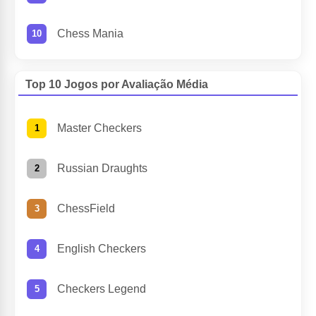
Chess Mania
Top 10 Jogos por Avaliação Média
Master Checkers
Russian Draughts
ChessField
English Checkers
Checkers Legend