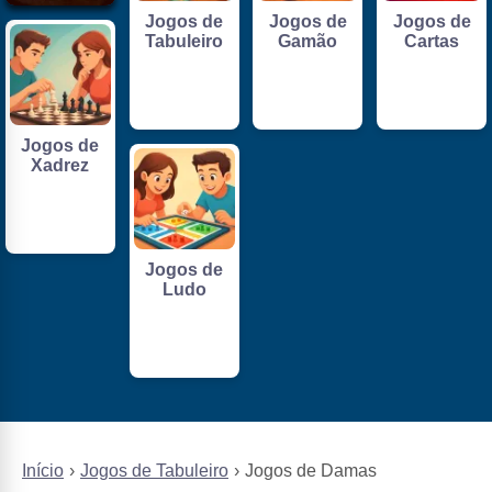
Jogos de
Jogos de
Jogos de
Tabuleiro
Gamão
Cartas
Jogos de
Xadrez
Jogos de
Ludo
Início
Jogos de Tabuleiro
Jogos de Damas