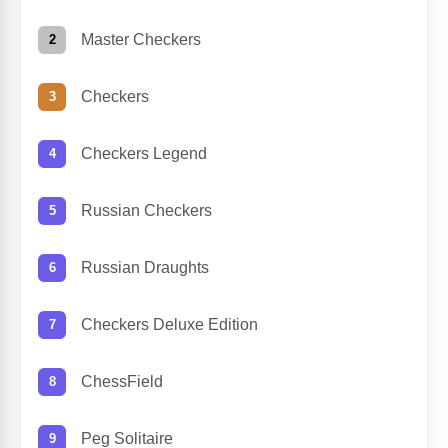
Master Checkers
Checkers
Checkers Legend
Russian Checkers
Russian Draughts
Checkers Deluxe Edition
ChessField
Peg Solitaire