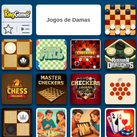
Jogos de Damas