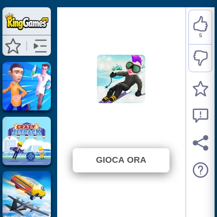
5
Snowcross Stunts X3M
⭐ 71.43% (7 Voti)
GIOCA ORA