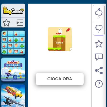
3
Snowball World
⭐ 50% (6 Voti)
GIOCA ORA