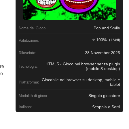
Pop and Smile
Nome del Gioco:
⭐ 100%
(1 Voti)
Valutazione:
28 November 2025
Rilasciato:
HTML5 - Gioco nel browser senza plugin
tre
Tecnologia:
(mobile & desktop)
to
Giocabile nel browser su desktop, mobile e
Piattaforma:
tablet
Singolo giocatore
Modalità di gioco:
Scoppia e Sorri
Italiano: