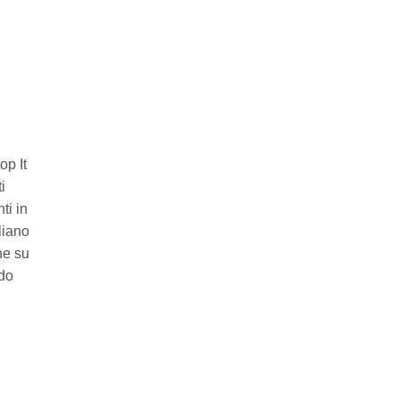
op It
i
ti in
liano
he su
ndo