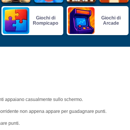
Giochi di
Giochi di
Rompicapo
Arcade
denti appaiano casualmente sullo schermo.
 sorridente non appena appare per guadagnare punti.
nare punti.