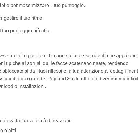
ibile per massimizzare il tuo punteggio.
 gestire il tuo ritmo.
l tuo punteggio più alto.
ser in cui i giocatori cliccano su facce sorridenti che appaiono
ni tipiche ai sorrisi, qui le facce scatenano risate, rendendo
sbloccato sfida i tuoi riflessi e la tua attenzione ai dettagli men
essioni di gioco rapide, Pop and Smile offre un divertimento infini
load o installazioni.
prova la tua velocità di reazione
 o altri