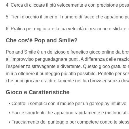
4. Cerca di cliccare il più velocemente e con precisione poss
5. Tieni d'occhio il timer o il numero di facce che appaiono per
6. Pratica per migliorare la tua velocità di reazione e sfidare i
Che cos'è Pop and Smile?
Pop and Smile è un delizioso e frenetico gioco online da brow
all'improvviso per guadagnare punti. A differenza delle reazio
l'esperienza stravagante e divertente. Questo gioco gratuito e 
miri a ottenere il punteggio più alto possibile. Perfetto per s
che puoi giocare ora direttamente nel tuo browser senza down
Gioco e Caratteristiche
Controlli semplici con il mouse per un gameplay intuitivo
Facce sorridenti che appaiono rapidamente e mettono alla 
Tracciamento del punteggio per competere contro te stesso