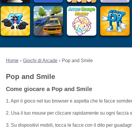
Home
Giochi di Arcade
Pop and Smile
Pop and Smile
Come giocare a Pop and Smile
1. Apri il gioco nel tuo browser e aspetta che le facce sorri
2. Usa il tuo mouse per cliccare rapidamente su ogni faccia
3. Su dispositivi mobili, tocca le facce con il dito per guadag