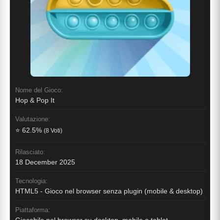
Nome del Gioco:
Hop & Pop It
Valutazione:
⭐ 62.5%
(8 Voti)
Rilasciato:
18 December 2025
Tecnologia:
HTML5 - Gioco nel browser senza plugin (mobile & desktop)
Piattaforma: