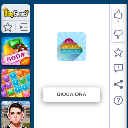
5
Hop & Pop It
⭐ 62.5% (8 Voti)
GIOCA ORA