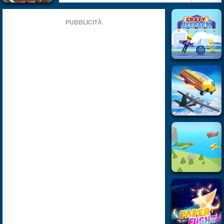
PUBBLICITÀ