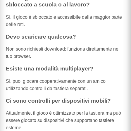
sbloccato a scuola o al lavoro?
Sì, il gioco è sbloccato e accessibile dalla maggior parte
delle reti.
Devo scaricare qualcosa?
Non sono richiesti download; funziona direttamente nel
tuo browser.
Esiste una modalità multiplayer?
Sì, puoi giocare cooperativamente con un amico
utilizzando controlli da tastiera separati.
Ci sono controlli per dispositivi mobili?
Attualmente, il gioco è ottimizzato per la tastiera ma può
essere giocato su dispositivi che supportano tastiere
esterne.