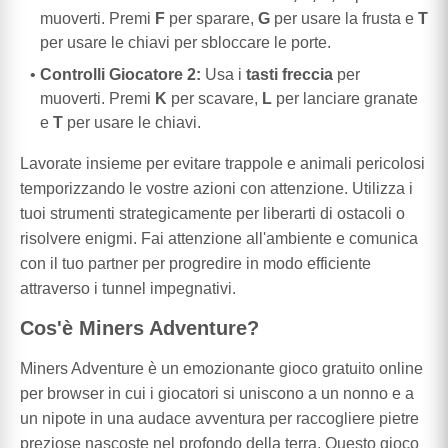
muoverti. Premi
F
per sparare,
G
per usare la frusta e
T
per usare le chiavi per sbloccare le porte.
Controlli Giocatore 2:
Usa i
tasti freccia
per
muoverti. Premi
K
per scavare,
L
per lanciare granate
e
T
per usare le chiavi.
Lavorate insieme per evitare trappole e animali pericolosi
temporizzando le vostre azioni con attenzione. Utilizza i
tuoi strumenti strategicamente per liberarti di ostacoli o
risolvere enigmi. Fai attenzione all'ambiente e comunica
con il tuo partner per progredire in modo efficiente
attraverso i tunnel impegnativi.
Cos'è Miners Adventure?
Miners Adventure è un emozionante gioco gratuito online
per browser in cui i giocatori si uniscono a un nonno e a
un nipote in una audace avventura per raccogliere pietre
preziose nascoste nel profondo della terra. Questo gioco