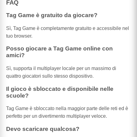
FAQ
Tag Game è gratuito da giocare?
Sì, Tag Game è completamente gratuito e accessibile nel
tuo browser.
Posso giocare a Tag Game online con
amici?
Sì, supporta il multiplayer locale per un massimo di
quattro giocatori sullo stesso dispositivo.
Il gioco è sbloccato e disponibile nelle
scuole?
Tag Game è sbloccato nella maggior parte delle reti ed è
perfetto per un divertimento multiplayer veloce.
Devo scaricare qualcosa?