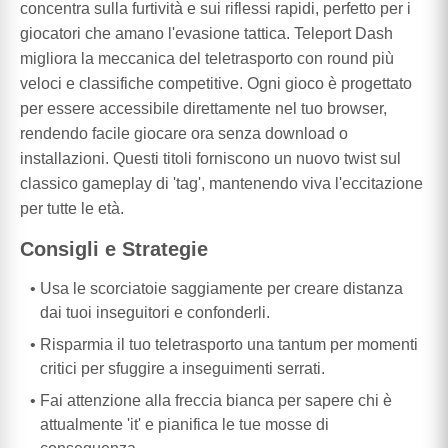
concentra sulla furtività e sui riflessi rapidi, perfetto per i
giocatori che amano l'evasione tattica. Teleport Dash
migliora la meccanica del teletrasporto con round più
veloci e classifiche competitive. Ogni gioco è progettato
per essere accessibile direttamente nel tuo browser,
rendendo facile giocare ora senza download o
installazioni. Questi titoli forniscono un nuovo twist sul
classico gameplay di 'tag', mantenendo viva l'eccitazione
per tutte le età.
Consigli e Strategie
Usa le scorciatoie saggiamente per creare distanza
dai tuoi inseguitori e confonderli.
Risparmia il tuo teletrasporto una tantum per momenti
critici per sfuggire a inseguimenti serrati.
Fai attenzione alla freccia bianca per sapere chi è
attualmente 'it' e pianifica le tue mosse di