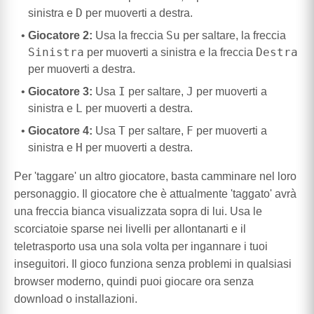
D
sinistra e
per muoverti a destra.
Su
Giocatore 2:
Usa la freccia
per saltare, la freccia
Sinistra
Destra
per muoverti a sinistra e la freccia
per muoverti a destra.
I
J
Giocatore 3:
Usa
per saltare,
per muoverti a
L
sinistra e
per muoverti a destra.
T
F
Giocatore 4:
Usa
per saltare,
per muoverti a
H
sinistra e
per muoverti a destra.
Per 'taggare' un altro giocatore, basta camminare nel loro
personaggio. Il giocatore che è attualmente 'taggato' avrà
una freccia bianca visualizzata sopra di lui. Usa le
scorciatoie sparse nei livelli per allontanarti e il
teletrasporto usa una sola volta per ingannare i tuoi
inseguitori. Il gioco funziona senza problemi in qualsiasi
browser moderno, quindi puoi giocare ora senza
download o installazioni.