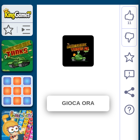
11
Awesome Tanks 2
⭐ 78.57% (14 Voti)
GIOCA ORA