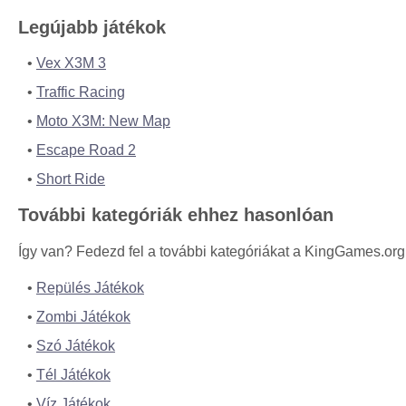
Legújabb játékok
Vex X3M 3
Traffic Racing
Moto X3M: New Map
Escape Road 2
Short Ride
További kategóriák ehhez hasonlóan
Így van? Fedezd fel a további kategóriákat a KingGames.org 
Repülés Játékok
Zombi Játékok
Szó Játékok
Tél Játékok
Víz Játékok