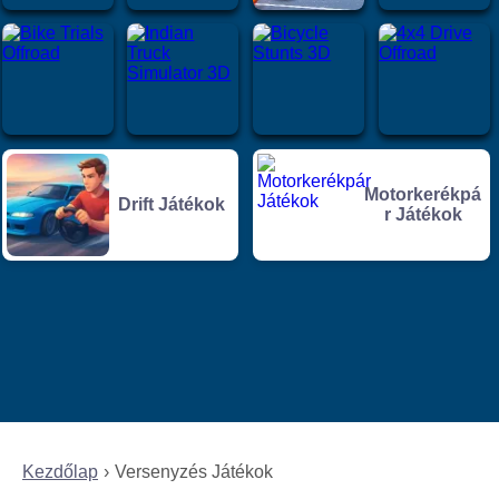
Motorkerékpá
Drift Játékok
r Játékok
Kezdőlap
Versenyzés Játékok