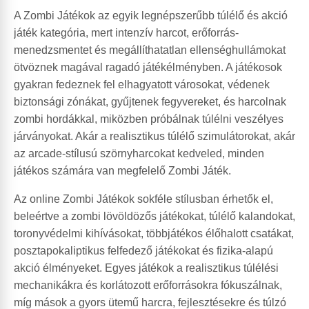
A Zombi Játékok az egyik legnépszerűbb túlélő és akció
játék kategória, mert intenzív harcot, erőforrás-
menedzsmentet és megállíthatatlan ellenséghullámokat
ötvöznek magával ragadó játékélményben. A játékosok
gyakran fedeznek fel elhagyatott városokat, védenek
biztonsági zónákat, gyűjtenek fegyvereket, és harcolnak
zombi hordákkal, miközben próbálnak túlélni veszélyes
járványokat. Akár a realisztikus túlélő szimulátorokat, akár
az arcade-stílusú szörnyharcokat kedveled, minden
játékos számára van megfelelő Zombi Játék.
Az online Zombi Játékok sokféle stílusban érhetők el,
beleértve a zombi lövöldözős játékokat, túlélő kalandokat,
toronyvédelmi kihívásokat, többjátékos élőhalott csatákat,
posztapokaliptikus felfedező játékokat és fizika-alapú
akció élményeket. Egyes játékok a realisztikus túlélési
mechanikákra és korlátozott erőforrásokra fókuszálnak,
míg mások a gyors ütemű harcra, fejlesztésekre és túlzó