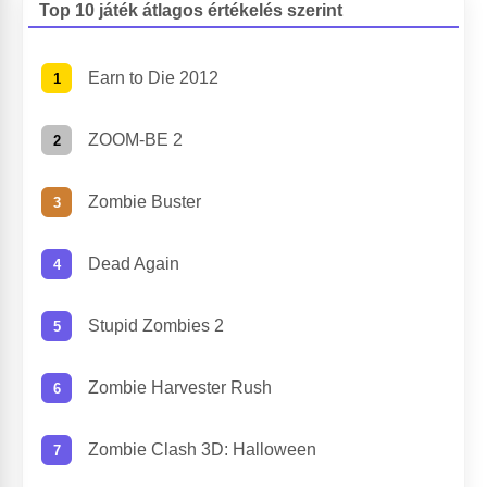
Top 10 játék átlagos értékelés szerint
Earn to Die 2012
ZOOM-BE 2
Zombie Buster
Dead Again
Stupid Zombies 2
Zombie Harvester Rush
Zombie Clash 3D: Halloween