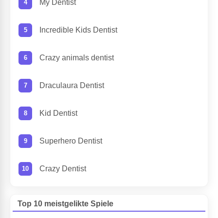
My Dentist
Incredible Kids Dentist
Crazy animals dentist
Draculaura Dentist
Kid Dentist
Superhero Dentist
Crazy Dentist
Top 10 meistgelikte Spiele