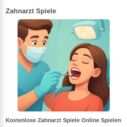
Zahnarzt Spiele
Kostenlose Zahnarzt Spiele Online Spielen