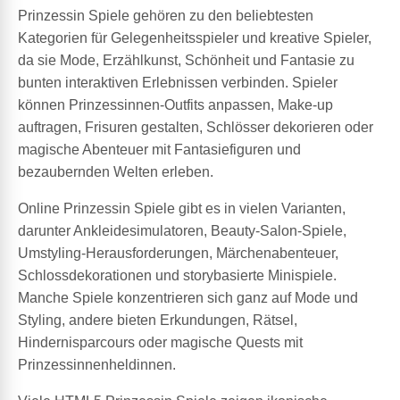
Prinzessin Spiele gehören zu den beliebtesten
Kategorien für Gelegenheitsspieler und kreative Spieler,
da sie Mode, Erzählkunst, Schönheit und Fantasie zu
bunten interaktiven Erlebnissen verbinden. Spieler
können Prinzessinnen-Outfits anpassen, Make-up
auftragen, Frisuren gestalten, Schlösser dekorieren oder
magische Abenteuer mit Fantasiefiguren und
bezaubernden Welten erleben.
Online Prinzessin Spiele gibt es in vielen Varianten,
darunter Ankleidesimulatoren, Beauty-Salon-Spiele,
Umstyling-Herausforderungen, Märchenabenteuer,
Schlossdekorationen und storybasierte Minispiele.
Manche Spiele konzentrieren sich ganz auf Mode und
Styling, andere bieten Erkundungen, Rätsel,
Hindernisparcours oder magische Quests mit
Prinzessinnenheldinnen.