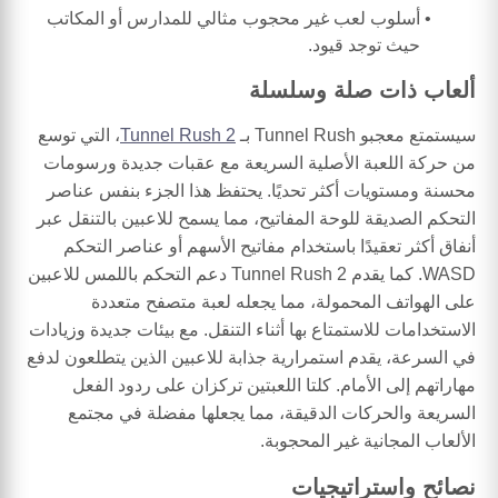
أسلوب لعب غير محجوب مثالي للمدارس أو المكاتب
حيث توجد قيود.
ألعاب ذات صلة وسلسلة
سيستمتع معجبو Tunnel Rush بـ
Tunnel Rush 2
، التي توسع
من حركة اللعبة الأصلية السريعة مع عقبات جديدة ورسومات
محسنة ومستويات أكثر تحديًا. يحتفظ هذا الجزء بنفس عناصر
التحكم الصديقة للوحة المفاتيح، مما يسمح للاعبين بالتنقل عبر
أنفاق أكثر تعقيدًا باستخدام مفاتيح الأسهم أو عناصر التحكم
WASD. كما يقدم Tunnel Rush 2 دعم التحكم باللمس للاعبين
على الهواتف المحمولة، مما يجعله لعبة متصفح متعددة
الاستخدامات للاستمتاع بها أثناء التنقل. مع بيئات جديدة وزيادات
في السرعة، يقدم استمرارية جذابة للاعبين الذين يتطلعون لدفع
مهاراتهم إلى الأمام. كلتا اللعبتين تركزان على ردود الفعل
السريعة والحركات الدقيقة، مما يجعلها مفضلة في مجتمع
الألعاب المجانية غير المحجوبة.
نصائح واستراتيجيات