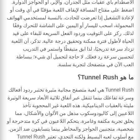
الاصطدام بأي عقبات مثل الجدران، والإبر، أو الحواجز الدوارة.
اضغط على مفتاح المسافة لإيقاف اللعبة مؤقتًا في أي وقت أو
لإعادة التشغيل إذا تعرضت للحادث. بالنسبة لمستخدمي الهواتف
المحمولة، اسحب لليسار أو اليمين على الشاشة للتحرك وفقًا
لذلك. ركز على التوقيت وردود الفعل السريعة للبقاء على قيد
الحياة لأطول فترة ممكنة وتحقيق درجة عالية. تذكر، أن اللعبة
تزداد سرعة تدريجيًا، لذا ابق متيقظًا واستمر في التدريب
لتحسين سرعة رد فعلك. لا حاجة لتحميل أي شيء؛ ببساطة
العب الآن في متصفحك لتجربة سلسة.
ما هو Tunnel Rush؟
Tunnel Rush هي لعبة متصفح مجانية مثيرة تختبر ردود أفعالك
وسرعة تفاعلك بينما تتنقل عبر أنفاق ثلاثية الأبعاد سريعة الوتيرة
مليئة بالعقبات الديناميكية. هذه اللعبة غير المحجوبة تأخذ
اللاعبين إلى كاليودوسكوب مذهل من الألوان والأشكال، مما
يخلق تجربة مكثفة وغامرة. يتحكم اللاعبون في كرة متدحرجة أو
شخصية، متجنبين الحواجز والمخاطر بينما يتسابقون ضد الزمن.
مع أسلوب لعبه البسيط ولكنه التحدي، تعتبر Tunnel Rush