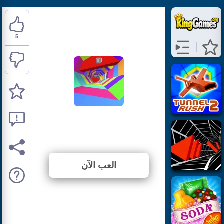
5
Tunnel Rush
⭐ 71.43% (7 الأصوات)
العب الآن