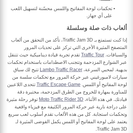
تحكمات لوحة المفاتيح واللمس محسّنة لتسهيل اللعب
على أي جهاز.
ألعاب ذات صلة وسلسلة
إذا كنت تستمتع بـ Traffic Jam 3D، تأكد من التحقق من ألعاب
المتصفح المثيرة الأخرى التي تركز على تحديات المرور
والسباقات.
Traffic Tour
تقدم تجربة قيادة ديناميكية حيث تتنقل
عبر الشوارع المزدحمة وتتجنب الاصطدامات باستخدام تحكمات
بديهية. لمحبي السرعة،
Lambo Traffic Racer
تتيح لك سباق
سيارات لامبورغيني عبر حركة المرور مع تحكمات سلسة من
لوحة المفاتيح أو اللمس.
Traffic Escape Game
تتحدى اللاعبين
للمناورة بمهارة للخروج من الطرق المزدحمة، مختبرة دقة
قيادتك. في هذه الأثناء،
Moto Traffic Rider 3D
توفر رحلة مثيرة
على دراجة نارية عبر حركة المرور الكثيفة مع فيزياء واقعية
وتحكمات استجابة. كل من هذه الألعاب تقدم أسلوب لعب سريع
يعتمد على لوحة المفاتيح أو اللمس يكمل الفوضى المثيرة لـ
Traffic Jam 3D.