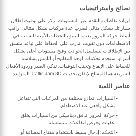
نصائح واستراتيجيات
لزيادة نقاطك والتقدم عبر المستويات، ركز على توقيت إطلاق
سياراتك بشكل مثالي لضرب عدة مركبات بشكل متتالي. راقب
أنماط حركة المرور بعناية للتنبؤ باللحظات الآمنة للتسبب في
الاصطدامات دون تفويت. تدرب على الحفاظ على تباعد متسق
بين الإطلاقات لتسلسل الحوادث وفتح مستويات أعلى بشكل
أسرع. استخدم تحكمات لوحة المفاتيح أو اللمس بسلاسة
للحفاظ على الإيقاع وتجنب التوقفات. تذكر، الصبر وردود الأفعال
السريعة هما المفتاح لإتقان تحديات Traffic Jam 3D المتزايدة.
عناصر اللعبة
السيارات: نماذج مختلفة من المركبات التي تتفاعل
بشكل واقعي عند الاصطدام.
حركة المرور: تدفق ديناميكي من السيارات يخلق
عقبات وفرص لتفاعلات متسلسلة.
التحكم: إدخال بسيط باستخدام مفتاح المسافة أو