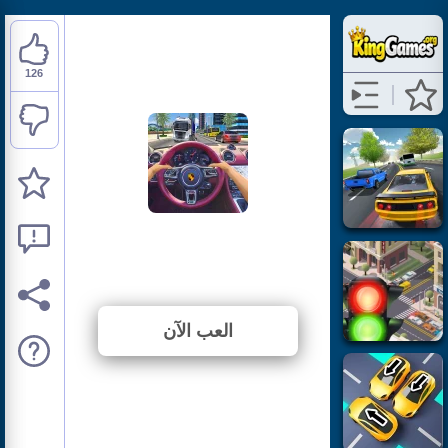
126
Traffic Jam 3D
⭐ 87.5% (144 الأصوات)
العب الآن