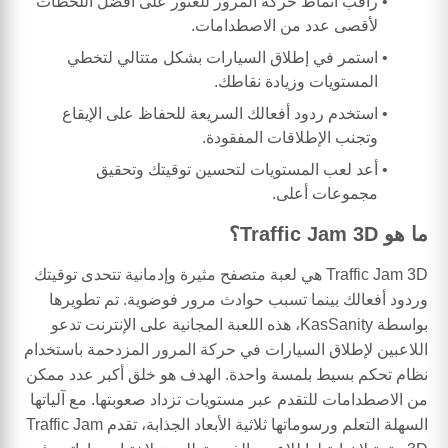
راقب أنماط حركة المرور للعثور على أفضل اللحظات
لأقصى عدد من الاصطدامات.
استمر في إطلاق السيارات بشكل متتالي لتخطي
المستويات وزيادة نقاطك.
استخدم ردود أفعالك السريعة للحفاظ على الإيقاع
وتجنب الإطلاقات المفقودة.
أعد لعب المستويات لتحسين توقيتك وتحقيق
مجموعات أعلى.
ما هو Traffic Jam 3D؟
Traffic Jam 3D هي لعبة متصفح مثيرة وإدمانية تتحدى توقيتك
وردود أفعالك بينما تسبب حوادث مرور فوضوية. تم تطويرها
بواسطة KasSanity، هذه اللعبة المجانية على الإنترنت تدعو
اللاعبين لإطلاق السيارات في حركة المرور المزدحمة باستخدام
نظام تحكم بسيط بلمسة واحدة. الهدف هو خلق أكبر عدد ممكن
من الاصطدامات للتقدم عبر مستويات تزداد صعوبتها. مع آلياتها
السهلة التعلم ورسوماتها ثلاثية الأبعاد الجذابة، تقدم Traffic Jam