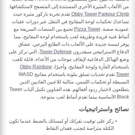
من الألعاب المثيرة الأخرى المستندة إلى المتصفح لاستكشافها.
Obby Tower Parkour Climb
تقدم تجربة باركور مثيرة حيث
تساعدك تحكمات لوحة المفاتيح في التنقل عبر دورات عقبات
عمودية صعبة.
Pizza Tower
تجمع بين المنصات السريعة مع
أنماط فنية فريدة وطريقة لعب باستخدام لوحة المفاتيح، مما
يوفر لمسة جديدة على الألعاب ذات الطابع البرجي. عشاق
الدفاع الاستراتيجي سيقدرون
Tower Defense
، التي تركز على
وضع الهياكل الدفاعية لإيقاف موجات من الأعداء، قابلة للعب
باستخدام الفأرة ولوحة المفاتيح. وأخيرًا،
Obby Rainbow
Tower
تقدم تحديات تسلق ملونة باستخدام مفاتيح WASD
البسيطة أو تحكمات اللمس، مثالية للاعبين العاديين الذين
يتطلعون لاختبار ردود أفعالهم. هذه العناوين تكمل آليات Tower
Block الأساسية بينما تقدم أنماط لعب متنوعة.
نصائح واستراتيجيات
ركز على توقيت نقراتك أو لمساتك بالضبط عندما تكون
الكتلة متراصة لتجنب فقدان النقاط