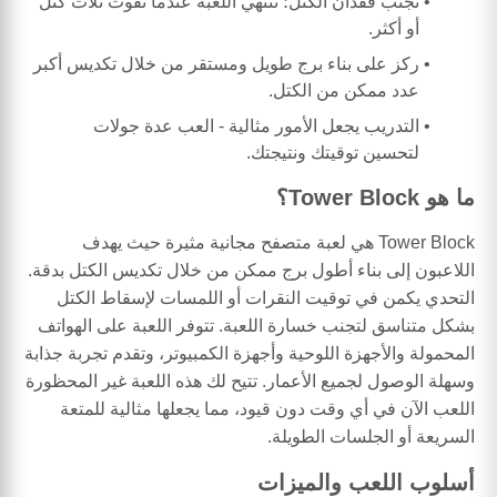
تجنب فقدان الكتل؛ تنتهي اللعبة عندما تفوت ثلاث كتل
أو أكثر.
ركز على بناء برج طويل ومستقر من خلال تكديس أكبر
عدد ممكن من الكتل.
التدريب يجعل الأمور مثالية - العب عدة جولات
لتحسين توقيتك ونتيجتك.
ما هو Tower Block؟
Tower Block هي لعبة متصفح مجانية مثيرة حيث يهدف
اللاعبون إلى بناء أطول برج ممكن من خلال تكديس الكتل بدقة.
التحدي يكمن في توقيت النقرات أو اللمسات لإسقاط الكتل
بشكل متناسق لتجنب خسارة اللعبة. تتوفر اللعبة على الهواتف
المحمولة والأجهزة اللوحية وأجهزة الكمبيوتر، وتقدم تجربة جذابة
وسهلة الوصول لجميع الأعمار. تتيح لك هذه اللعبة غير المحظورة
اللعب الآن في أي وقت دون قيود، مما يجعلها مثالية للمتعة
السريعة أو الجلسات الطويلة.
أسلوب اللعب والميزات