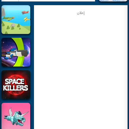
إعلان