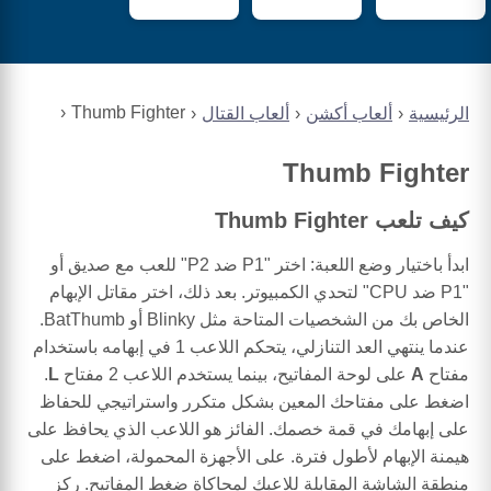
Thumb Fighter
الرئيسية
ألعاب أكشن
ألعاب القتال
Thumb Fighter
كيف تلعب Thumb Fighter
ابدأ باختيار وضع اللعبة: اختر "P1 ضد P2" للعب مع صديق أو
"P1 ضد CPU" لتحدي الكمبيوتر. بعد ذلك، اختر مقاتل الإبهام
الخاص بك من الشخصيات المتاحة مثل Blinky أو BatThumb.
عندما ينتهي العد التنازلي، يتحكم اللاعب 1 في إبهامه باستخدام
مفتاح
A
على لوحة المفاتيح، بينما يستخدم اللاعب 2 مفتاح
L
.
اضغط على مفتاحك المعين بشكل متكرر واستراتيجي للحفاظ
على إبهامك في قمة خصمك. الفائز هو اللاعب الذي يحافظ على
هيمنة الإبهام لأطول فترة. على الأجهزة المحمولة، اضغط على
منطقة الشاشة المقابلة للاعبك لمحاكاة ضغط المفاتيح. ركز