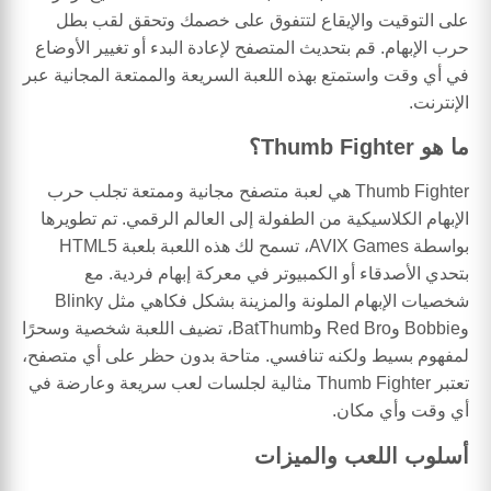
على التوقيت والإيقاع لتتفوق على خصمك وتحقق لقب بطل
حرب الإبهام. قم بتحديث المتصفح لإعادة البدء أو تغيير الأوضاع
في أي وقت واستمتع بهذه اللعبة السريعة والممتعة المجانية عبر
الإنترنت.
ما هو Thumb Fighter؟
Thumb Fighter هي لعبة متصفح مجانية وممتعة تجلب حرب
الإبهام الكلاسيكية من الطفولة إلى العالم الرقمي. تم تطويرها
بواسطة AVIX Games، تسمح لك هذه اللعبة بلعبة HTML5
بتحدي الأصدقاء أو الكمبيوتر في معركة إبهام فردية. مع
شخصيات الإبهام الملونة والمزينة بشكل فكاهي مثل Blinky
وBobbie وRed Bro وBatThumb، تضيف اللعبة شخصية وسحرًا
لمفهوم بسيط ولكنه تنافسي. متاحة بدون حظر على أي متصفح،
تعتبر Thumb Fighter مثالية لجلسات لعب سريعة وعارضة في
أي وقت وأي مكان.
أسلوب اللعب والميزات