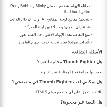
مقاتلو الإبهام: شخصيات مثل Blinky وBobbie وRed
Bro وBatThumb
التحكم: مفاتيح لوحة المفاتيح "A" و"L" لإدخال اللاعب
عد تنازلي بصري: يعد اللاعبين لبدء المعركة
تتبع النقاط: يحدد الإبهام الأطول في القمة يفوز
تأثيرات صوتية: تعزز تجربة حرب الإبهام الغامرة
الأسئلة الشائعة
هل Thumb Fighter مجانية للعب؟
نعم، إنها مجانية تمامًا ومتاحة عبر الإنترنت.
هل يمكنني لعب Thumb Fighter في متصفحي؟
بالتأكيد، تعمل على أي متصفح يدعم HTML5.
هل اللعبة غير محجوبة؟