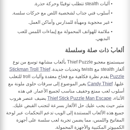
آليات stealth تتطلب توقيتًا وحركة حذرة.
أسلوب فني جذاب لشخصية اللص مع حركات سلسة.
غير محجوبة ومهيأة للمدارس وأماكن العمل.
ملائمة للهواتف المحمولة مع إيماءات اللمس للعب
البديهي.
ألعاب ذات صلة وسلسلة
سيستمتع معجبو Thief Puzzle بألعاب مشابهة توسع من نوع
ألغاز stealth مع twists وتحديات جديدة.
Stickman Troll Thief
Puzzle
يقدم نظرة فكاهية مع فخاخ معقدة وآليات troll للتغلب
عليها.
Candy Thief
يغير الموضوع إلى سرقات حلوى ملونة مع
أسلوب لعب ممتع وخفيف مناسب لجميع الأعمار. في هذه
الأثناء،
Thief Stick Puzzle Man Escape
يضيف عنصر هروب
مثير حيث يجب عليك حل الألغاز بسرعة لتجنب القبض عليك.
جميع هذه الألعاب المستندة إلى الويب تدعم التحكمات عبر لوحة
المفاتيح واللمس، مما يضمن تجربة لعب سلسة على أجهزة
الكمبيوتر المكتبية والأجهزة المحمولة.