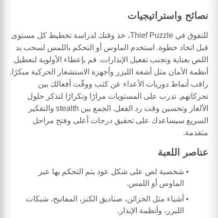
نصائح واستراتيجيات
للتفوق في Thief Puzzle، خذ وقتك لدراسة تخطيط كل مستوى
قبل اتخاذ خطوة. استخدم الماوس أو التحكم باللمس لسحب يد
اللص بعناية وتجنب تفعيل الإنذارات. قم بإعطاء الأولوية لتعطيل
أنظمة الأمان مثل أشعة الليزر وأجهزة الاستشعار الحركية مبكرًا.
راقب أنماط دوريات الأعداء عن كثب ووقّت أفعالك بين
تحركاتهم. تدرب على المستويات مرارًا وتكرارًا لتذكر حلول
الألغاز وتحسين وقت رد الفعل. الجمع بين stealth والتفكير
السريع سيساعدك على تحقيق درجات أعلى وفتح مراحل
متقدمة.
عناصر اللعبة
شخصية لص على شكل عود يتم التحكم بها عبر
الماوس أو اللمس.
أشياء مثل الخزائن، صناديق الكنز، المفاتيح، شبكات
الليزر، وأنظمة الإنذار.