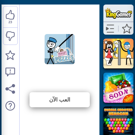
23
Thief Puzzle
⭐ 92% (25 الأصوات)
العب الآن