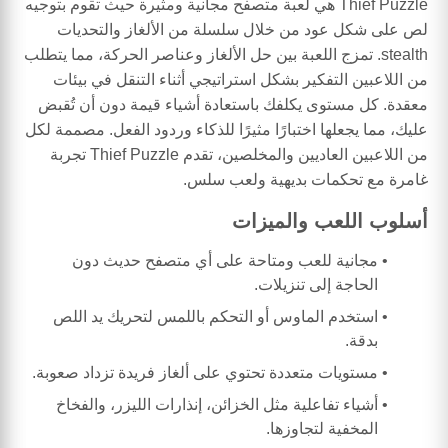
Thief Puzzle هي لعبة متصفح مجانية ومثيرة حيث تقوم بتوجيه
لص على شكل عود من خلال سلسلة من الألغاز والتحديات
stealth. تمزج اللعبة بين حل الألغاز وعناصر الحركة، مما يتطلب
من اللاعبين التفكير بشكل استراتيجي أثناء التنقل في بيئات
معقدة. كل مستوى يكلفك باستعادة أشياء قيمة دون أن تُقبض
عليك، مما يجعلها اختبارًا مثيرًا للذكاء وردود الفعل. مصممة لكل
من اللاعبين العاديين والمخلصين، تقدم Thief Puzzle تجربة
غامرة مع تحكمات بديهية ولعب سلس.
أسلوب اللعب والميزات
مجانية للعب ومتاحة على أي متصفح حديث دون
الحاجة إلى تنزيلات.
استخدم الماوس أو التحكم باللمس لتحريك يد اللص
بدقة.
مستويات متعددة تحتوي على ألغاز فريدة تزداد صعوبة.
أشياء تفاعلية مثل الخزائن، إنذارات الليزر، والفخاخ
المخفية لتجاوزها.