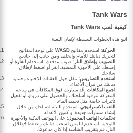
Tank Wars
كيفية لعب Tank Wars
اتبع هذه الخطوات البسيطة لإتقان اللعبة:
الحركة:
استخدم مفاتيح
WASD
على لوحة المفاتيح
لتحريك دبابتك للأمام والخلف ومن جانب إلى جانب.
التصويب وإطلاق النار:
صوب مدفعك باستخدام
الفأرة
أو
إصبعك على الأجهزة اللمسية. انقر أو اضغط لإطلاق
سلاحك.
استخدم التضاريس:
تنقل حول العقبات للاختباء وحماية
دبابتك من نيران الأعداء.
اجمع المكافآت:
قُد سيارتك فوق المكافآت في ساحة
المعركة لترقية أسلحتك، والحصول على دروع، أو تفعيل
تأثيرات خاصة مثل تجميد الماء.
اللعب الاستراتيجي:
استخدم البيئة لصالحك من خلال
إنشاء مسارات جديدة أو كمين الأعداء.
تحكمات الهاتف المحمول:
على الهواتف الذكية والأجهزة
اللوحية، استخدم اللمس لسحب دبابتك واضغط لإطلاق
النار. قم بتقريب الشاشة إذا كان مدعومًا.