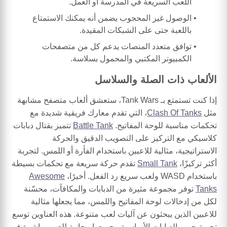
اللعب السريعة في المدرسة أو العمل.
الوصول غير المحجوب يضمن أنه يمكنك الاستمتاع
باللعبة حتى على الشبكات المقيدة.
توافق متعدد المنصات يدعم كل من متصفحات
الكمبيوتر المكتبي والمحمول بسلاسة.
الألعاب ذات الصلة والسلاسل
إذا كنت تستمتع بـ Tank Wars، ستعشق ألعاب متصفح مشابهة
مثل
Clash Of Tanks
، التي تقدم معارك فريقية شديدة مع
تحكمات مناسبة للوحة المفاتيح.
Battle Tank
تتميز بقتال دبابات
كلاسيكي مع التركيز على التصويب الدقيق والحركة
الاستراتيجية، مثالية للاعبين باستخدام الفأرة أو اللمس. لتجربة
أكثر تركيزًا،
Small Tank
تقدم حركة سريعة مع تحكمات بسيطة
باستخدام WASD ولعب سريع رد الفعل. أخيرًا،
Awesome
Tanks
توفر مجموعة مثيرة من الدبابات والمكافآت، محسّنة
لكل من إدخالات لوحة المفاتيح واللمس، مما يجعلها مثالية
للاعبين الذين يبحثون عن آليات لعب متنوعة. هذه العناوين توسع
تجربة حرب الدبابات الأساسية وجميعها مجانية للعب مباشرة في