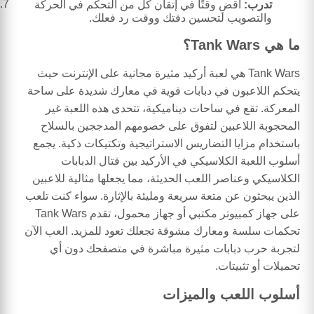
تدرب:
اقضِ وقتًا في إتقان كل من التحكم في الحركة
والتصويب لتحسين دقتك ووقت رد فعلك.
ما هي Tank Wars؟
Tank Wars هي لعبة أركيد مثيرة مجانية على الإنترنت حيث
يتحكم اللاعبون في دبابات قوية في معارك شديدة على ساحة
المعركة. تقع في ساحات ديناميكية، تتحدى هذه اللعبة غير
المحجوبة اللاعبين لتفوق على خصومهم المدججين بالسلاح
باستخدام مزايا التضاريس الاستراتيجية وتكتيكات ذكية. يجمع
أسلوب اللعبة الكلاسيكي في الأركيد بين قتال الدبابات
الكلاسيكي وعناصر اللعب الحديثة، مما يجعلها مثالية للاعبين
الذين يبحثون عن متعة سريعة ومليئة بالإثارة. سواء كنت تلعب
على جهاز كمبيوتر مكتبي أو جهاز محمول، تقدم Tank Wars
تحكمات سلسة ومعارك مشوقة تجعلك تعود للمزيد. العب الآن
لتجربة حرب دبابات مثيرة مباشرة في متصفحك دون أي
تحميلات أو تثبيتات.
أسلوب اللعب والميزات