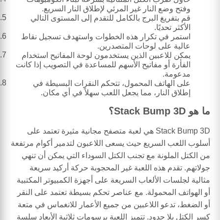
وفتح وضع النار غير المرئي لإطلاق النار السريع.
قم بتفريغ البرج بالكامل للتقدم إلى المستوى التالي
الأكثر تحديًا.
استمر في تكرار هذه الخطوات واستهدف تسجيل نقاط
عالية على لوحات المتصدرين.
يمكن للاعبين الذين يستخدمون لوحة المفاتيح استخدام
الفأرة أو مفاتيح الأسهم للمساعدة في التصويب إذا كانت
مدعومة.
على الهاتف المحمول، تتحكم النقرات البسيطة في
إطلاق النار، مما يجعل اللعب سهلاً في أي مكان.
ما هو Stack Bump 3D؟
Stack Bump 3D هي لعبة متصفح مجانية مثيرة تعتمد على
أسلوب اللعب السريع حيث يسعى اللاعبون لتدمير أكوام مرتفعة
من الكتل الملونة مع تجنب الكتل السوداء التي يمكن أن تنهي
جولاتهم. تقدم هذه اللعبة غير المحجوبة حركة أركيد سريعة
مثالية لجلسات الألعاب السريعة على أجهزة الكمبيوتر المكتبية
أو الهواتف المحمولة. مع عناصر تحكم بسيطة تعتمد على النقر
أو الضغط، تدعو اللاعبين من جميع الأعمار للانغماس في متعة
كسر الكتل بلا حدود. تتميز اللعبة برسومات ثلاثية الأبعاد سلسة