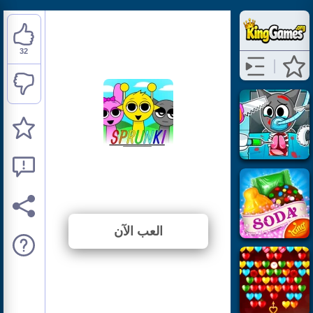
32
Sprunki
⭐ 86.49% (37 الأصوات)
العب الآن