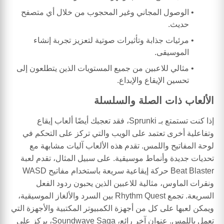
الوصول المجاني وغير المحجوب من خلال أي متصفح
حديث.
مرئيات جذابة وتأثيرات صوتية لتعزيز تجربة إنشاء
الموسيقى.
مثالي للاعبين من جميع المستويات الذين يتطلعون إلى
تحسين الإيقاع والإبداع.
الألعاب ذات الصلة والسلسلة
إذا كنت تستمتع بـ Sprunki، فقد تعجبك أيضًا ألعاب إيقاع
وتفاعلية أخرى تعتمد على الويب والتي تركز على التحكم في
لوحة المفاتيح واللمس. تقدم هذه الألعاب آليات مشابهة مع
تحديات جديدة وأنماط موسيقية. على سبيل المثال، تقدم لعبة
Beat Blaster حركة إيقاعية سريعة باستخدام مفاتيح WASD
ونقرات الماوس، مثالية للاعبين الذين يحبون ردود الفعل
السريعة. تجمع Rhythm Quest بين السرد والألغاز الموسيقية،
ويمكن لعبها على كل من أجهزة الكمبيوتر المكتبية والأجهزة التي
تعمل باللمس. عنوان آخر رائع، Soundwave Saga، يركز على