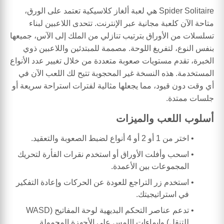
Spider Solitaire هي لعبة ألغاز كلاسيكية تعتمد على الورق،
متاحة الآن كلعبة مجانية عبر الإنترنت. تتحدى اللاعبين لبناء
تسلسلات من الأوراق بترتيب تنازلي من الملك إلى الآس، جميعها
بنفس النوع، لتفريغ اللوحة. مصممة للمبتدئين واللاعبين ذوي
الخبرة، تقدم مستويات صعوبة متعددة من خلال تغيير عدد الأنواع
المستخدمة. هذه النسخة غير المحجوبة تتيح لك اللعب الآن في
أي وقت دون قيود، مما يجعلها مثالية لفترات استراحة سريعة أو
جلسات ممتدة.
أسلوب اللعب والميزات
اختر من 1 أو 2 أو 4 أنواع لضبط الصعوبة والتعقيد.
اسحب وأفلت الأوراق أو استخدم نقرات الفأرة لتحريك
المجموعات بين الأعمدة.
استخدم زر التراجع للعودة عن الحركات وإعادة التفكير
في استراتيجيتك.
تدعم عناصر التحكم البديهية لوحة المفاتيح (WASD
للتنقل) وإيماءات اللمس على الأجهزة المحمولة.