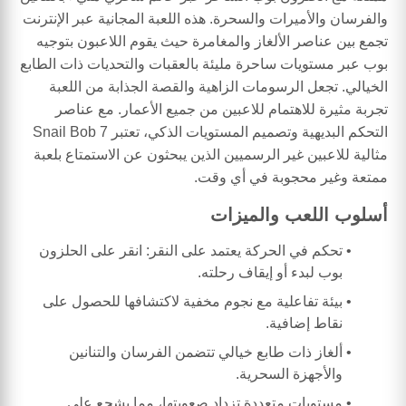
والفرسان والأميرات والسحرة. هذه اللعبة المجانية عبر الإنترنت
تجمع بين عناصر الألغاز والمغامرة حيث يقوم اللاعبون بتوجيه
بوب عبر مستويات ساحرة مليئة بالعقبات والتحديات ذات الطابع
الخيالي. تجعل الرسومات الزاهية والقصة الجذابة من اللعبة
تجربة مثيرة للاهتمام للاعبين من جميع الأعمار. مع عناصر
التحكم البديهية وتصميم المستويات الذكي، تعتبر Snail Bob 7
مثالية للاعبين غير الرسميين الذين يبحثون عن الاستمتاع بلعبة
ممتعة وغير محجوبة في أي وقت.
أسلوب اللعب والميزات
تحكم في الحركة يعتمد على النقر: انقر على الحلزون
بوب لبدء أو إيقاف رحلته.
بيئة تفاعلية مع نجوم مخفية لاكتشافها للحصول على
نقاط إضافية.
ألغاز ذات طابع خيالي تتضمن الفرسان والتنانين
والأجهزة السحرية.
مستويات متعددة تزداد صعوبتها، مما يشجع على