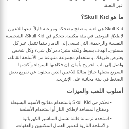
عبر اللعبة.
ما هو Skull Kid؟
Skull Kid هي لعبة متصفح مضحكة ومرعبة قليلاً تدعو اللاعبين
لإطلاق الفوضى في بيئة مكتبية. تتحكم في Skull Kid، الشخصية
النفسية والرحيمة، التي تسعى إلى الدمار بينما تتنقل عبر كل
مستوى. الهدف بسيط ولكنه مثير: دمر كل شيء وكل شخص
يعترض طريقك، باستخدام مجموعة متنوعة من الأسلحة القاتلة،
واصل إلى باب الخروج بأمان. إن فكاهتها السوداء وأكشنها
السريع يجعلها خيارًا مثاليًا للاعبين الذين يبحثون عن تفريغ بعض
الضغط في بيئة مجانية على الإنترنت.
أسلوب اللعب والميزات
تحكم في Skull Kid باستخدام مفاتيح الأسهم البسيطة
ومفتاح المسافة لإطلاق النار أو استخدام الأسلحة.
استخدم ترسانة قاتلة تشمل المناشير الكهربائية
والأسلحة النارية لتدمير العمال المكتبيين والعقبات.