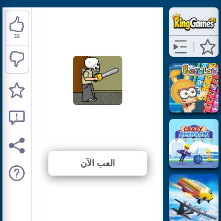
32
Skull Kid
⭐ 96.97% (33 الأصوات)
العب الآن