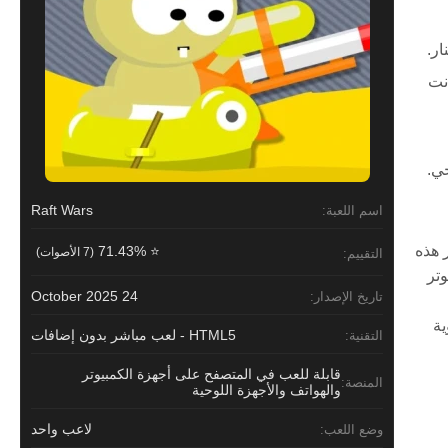
ار.
نت
ي.
Raft Wars
اسم اللعبة:
 هذه
⭐ 71.43%
(7 الأصوات)
التقييم:
لكمبيوتر
24 October 2025
تاريخ الإصدار:
ية
HTML5 - لعب مباشر بدون إضافات
التقنية:
قابلة للعب في المتصفح على أجهزة الكمبيوتر
المنصة:
والهواتف والأجهزة اللوحية
لاعب واحد
وضع اللعب: