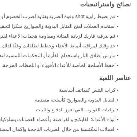
نصائح واستراتيجيات
قم بضبط زاوية shot وقوة الضربة بعناية لضرب الخصوم أو إسقاطهم من قواربهم.
استخدم العملات لفتح القنابل اليدوية والصواريخ مبكرًا لتحقي
قم بترقية قاربك لزيادة المتانة ومقاومة هجمات الأعداء لفت
خذ وقتك لمراقبة أنماط الأعداء وخطط لطلقاتك وفقًا لذلك.
مارس إطلاق النار باستخدام الفأرة أو التحكمات اللمسية لت
احفظ الأسلحة الخاصة للأعداء الأقوياء أو اللحظات الحرجة.
عناصر اللعبة
كرات التنس كقذائف أساسية
القنابل اليدوية والصواريخ كأسلحة متقدمة
ترقيات القوارب التي تعزز الدفاع والثبات
أنواع الأعداء: الفايكنج والقراصنة وأعضاء العصابات بسلوكيا
العملات المكتسبة من خلال الضربات الناجحة وإكمال المست