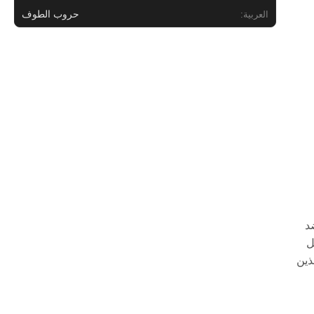
حروب الطوف
العربية:
د
ل
ذين