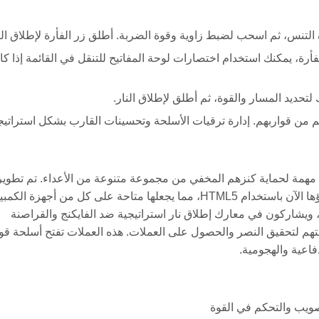
التنس، ثم اسحب لضبط زاوية وقوة الضربة. أطلق زر الفأرة لإطلاق الن
أرة، يمكنك استخدام اختصارات لوحة المفاتيح للتنقل في القائمة إذا كا
حديد المسار والقوة، ثم أطلق لإطلاق النار.
 من قواربهم. إدارة ترقيات الأسلحة وتحسينات القارب بشكل استراتيج
وة في مهمة لحماية كنزهم المخفي من مجموعة متنوعة من الأعداء. تم تطوير
اللعبة في الأصل باستخدام فلاش بواسطة مارتين كونست، وتم إحياؤها الآن باستخدام HTML5، مما يجعلها متاحة على كل من أجهزة ا
، ويشاركون في معارك إطلاق نار استراتيجية ضد الفايكنج والقراصنة
م لتحقيق النصر والحصول على العملات. هذه العملات تفتح أسلحة قو
فاعية والهجومية.
صويب والتحكم في القوة