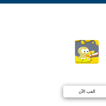
Raft Wars
⭐ 71.43% (7 الأصوات)
العب الآن