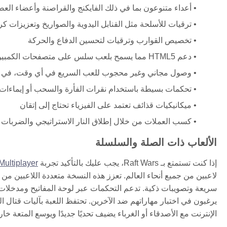
أعداء متنوعون بما في ذلك الفايكنج والقراصنة وأعضاء الع
ترقيات للأسلحة مثل القنابل اليدوية والصواريخ وتعزيزات ك
تخصيص القوارب وترقيات لتحسين الدفاع والحركة
دعم HTML5 مما يسمح بلعب سلس على متصفحات الكمبيوتر المكتبي والمحمول
وصول مجاني وغير محجوب للعب السريع في أي وقت، في 
تحكمات بسيطة باستخدام نقرات الفأرة والسحب أو إيماءات 
ميكانيكيات قذائف تعتمد على الفيزياء تحتاج إلى إتقان
كسب العملات من خلال إطلاق النار الاستراتيجي والضربات 
الألعاب ذات الصلة والسلسلة
إذا كنت تستمتع بـ Raft Wars، يجب عليك بالتأكيد تجربة
Multiplayer
لاعبين من جميع أنحاء العالم. تعزز هذه النسخة متعددة اللاعبين م
سريعة وتصويبات ذكية. تدعم التحكمات عبر لوحة المفاتيح ومدخلات ا
يرغبون في اختبار مهاراتهم ضد الآخرين. تحتفظ اللعبة بآليات قتال ا
الإنترنت مع الأصدقاء أو الغرباء يضيف تحديًا جديدًا ويوسع المتعة خار