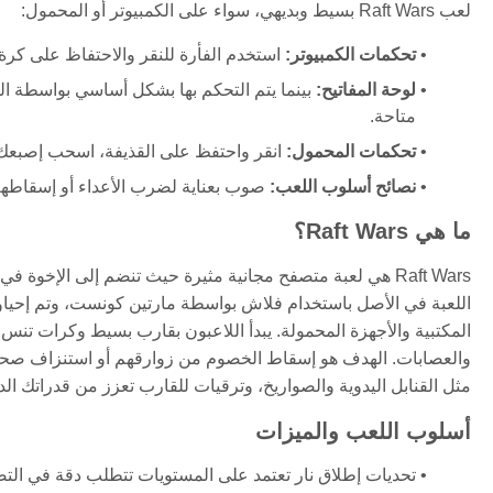
لعب Raft Wars بسيط وبديهي، سواء على الكمبيوتر أو المحمول:
تحكمات الكمبيوتر:
استخدم الفأرة للنقر والاحتفاظ على كرة 
لوحة المفاتيح:
بينما يتم التحكم بها بشكل أساسي بواسطة الف
متاحة.
تحكمات المحمول:
انقر واحتفظ على القذيفة، اسحب إصبعك لت
نصائح أسلوب اللعب:
صوب بعناية لضرب الأعداء أو إسقاطهم
ما هي Raft Wars؟
Raft Wars هي لعبة متصفح مجانية مثيرة حيث تنضم إلى الإخ
المكتبية والأجهزة المحمولة. يبدأ اللاعبون بقارب بسيط وكرات تنس
والعصابات. الهدف هو إسقاط الخصوم من زوارقهم أو استنزاف صحته
مثل القنابل اليدوية والصواريخ، وترقيات للقارب تعزز من قدراتك الد
أسلوب اللعب والميزات
تحديات إطلاق نار تعتمد على المستويات تتطلب دقة في الت