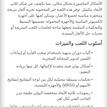
الأشكال المكسورة بشكل مثالي، مما يكشف عن شكل ثلاثي
الأبعاد مكتمل. توفر هذه اللعبة غير المحجوبة تجربة ألغاز مريحة
ومحفزة مناسبة لجميع الأعمار، ويمكن لعبها على أجهزة
الكمبيوتر المكتبية والأجهزة المحمولة. تصميمها البسيط
والتحكمات السلسة تجعلها متاحة لجلسات اللعب السريعة أو
تحديات حل الألغاز الممتدة.
أسلوب اللعب والميزات
آليات دوران بديهية باستخدام سحب الفأرة أو إيماءات
اللمس لتدوير السحابة السحرية.
أشكال بولي فنية متعددة لإكمالها، كل منها بزيادة
التعقيد.
تحكمات بسيطة محسّنة لكل من لوحة المفاتيح (مفاتيح
الأسهم أو WASD) والأجهزة اللمسية.
رسومات ثلاثية الأبعاد منخفضة البولي نظيفة تبرز
الجانب الفني لكل لغز.
تغذية راجعة فورية ورسوم متحركة سلسة تعزز تفاعل