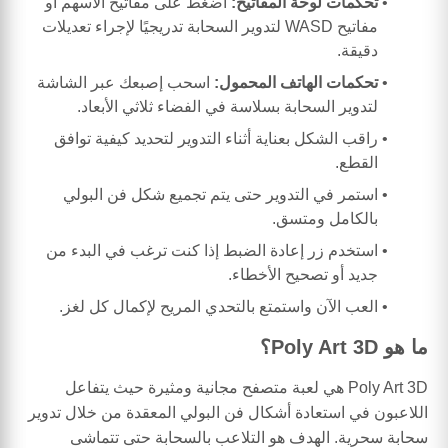
تحكمات لوحة المفاتيح:
اضغط على مفاتيح الأسهم أو
مفاتيح WASD لتدوير السحابة تدريجيًا لإجراء تعديلات
دقيقة.
تحكمات الهاتف المحمول:
اسحب إصبعك عبر الشاشة
لتدوير السحابة بسلاسة في الفضاء ثلاثي الأبعاد.
راقب الشكل بعناية أثناء التدوير لتحديد كيفية توافق
القطع.
استمر في التدوير حتى يتم تجميع شكل فن البولي
بالكامل ومتسق.
استخدم زر إعادة الضبط إذا كنت ترغب في البدء من
جديد أو تصحيح الأخطاء.
العب الآن واستمتع بالتحدي المريح لإكمال كل لغز.
ما هو Poly Art 3D؟
Poly Art 3D هي لعبة متصفح مجانية ومثيرة حيث يتفاعل
اللاعبون في استعادة أشكال فن البولي المعقدة من خلال تدوير
سحابة سحرية. الهدف هو التلاعب بالسحابة حتى تتماشى