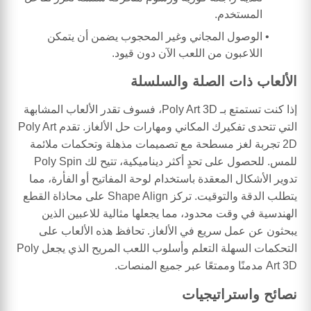
المستخدم.
الوصول المجاني وغير المحجوب يضمن أن يتمكن
اللاعبون من اللعب الآن دون قيود.
الألعاب ذات الصلة والسلسلة
إذا كنت تستمتع بـ Poly Art 3D، فسوف تقدر الألعاب المشابهة
التي تتحدى تفكيرك المكاني ومهارات حل الألغاز. تقدم Poly Art
2D تجربة لغز مسطحة مع تصميمات مذهلة وتحكمات ملائمة
للمس. للحصول على تحدٍ أكثر ديناميكية، تتيح لك Poly Spin
تدوير الأشكال المعقدة باستخدام لوحة المفاتيح أو الفأرة، مما
يتطلب الدقة والتوقيت. تركز Shape Align على محاذاة القطع
الهندسية في وقت محدود، مما يجعلها مثالية للاعبين الذين
يبحثون عن عمل سريع في الألغاز. تحافظ هذه الألعاب على
التحكمات السهلة التعلم وأسلوب اللعب المريح الذي يجعل Poly
Art 3D مدمنًا وممتعًا عبر جميع المنصات.
نصائح واستراتيجيات