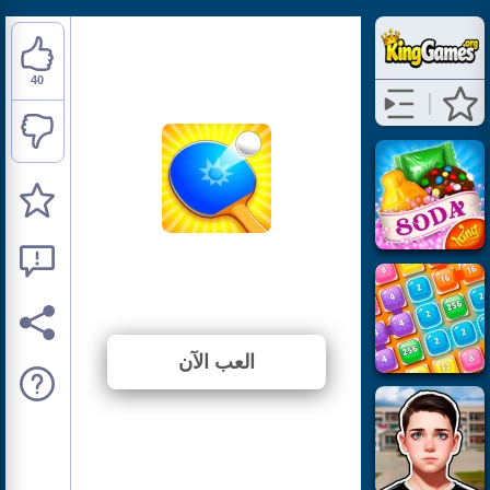
40
Ping Pong Go
⭐ 78.43% (51 الأصوات)
العب الآن