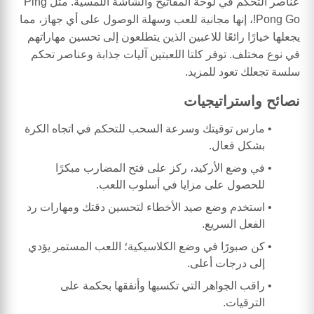
عناصر التحكم في لوحة المفاتيح والشاشة اللمسية. مثل Ping
Pong Go!، إنها مجانية للعب وسهلة الوصول على أي جهاز، مما
يجعلها خيارًا رائعًا للاعبين الذين يتطلعون إلى تحسين مهاراتهم
في نوع مختلف. توفر كلتا اللعبتين آليات جذابة وعناصر تحكم
سلسة تجعلك تعود للمزيد.
نصائح واستراتيجيات
مارس توقيتك وسرعة السحب للتحكم في اتجاه الكرة
بشكل فعال.
في وضع الأركيد، ركز على فتح المضارب مبكرًا
للحصول على مزايا في أسلوب اللعب.
استخدم وضع صيد الأخطاء لتحسين دقتك ومهارات رد
الفعل السريع.
كن صبورًا في وضع الكلاسيكية؛ اللعب المستمر يؤدي
إلى درجات أعلى.
راقب الجواهر التي تكسبها وأنفقها بحكمة على
الترقيات.