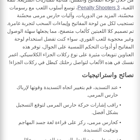
اللعبة،
Penalty Shooters 3
، توسع أسلوب اللعب مع رسومات
محسّنة، المزيد من الدوريات، وآليات حارس مرمى محسّنة
تستجيب لكل من لوحة المفاتيح وإيماءات السحب لتجربة غامرة.
تم تصميم كلا اللعبتين كألعاب متصفح، مما يجعلها سهلة الوصول
وغير محجوبة للعب الفوري. سواء كنت تفضل استخدام لوحة
المفاتيح أو أدوات التحكم اللمسية على الجوال، توفر هذه
العناوين تنويعات مثيرة على نوع ركلات الجزاء الكلاسيكي. اغمر
نفسك في هذه الألعاب لتواصل رحلتك كبطل في ركلات الجزاء!
نصائح واستراتيجيات
عند التسديد، قم بتغيير اتجاه التسديدة وقوتها لإرباك
حارس المرمى.
راقب إشارات حركة حارس المرمى لتوقع التسجيل
بشكل أفضل.
كحارس مرمى، ركز على قراءة لغة جسد المهاجم
وتوقيت التسديدة.
تمرن على ردود الفعل السريعة للغوص من خلال