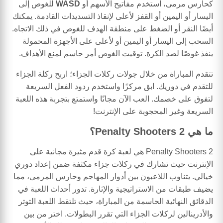
كحارس مرمى، استخدم مفاتيح الأسهم أو
WASD
للغوص إلى
اليسار أو اليمين أو القفز لأعلى لإنقاذ التسديدات القادمة. يمكنك
أيضًا النقر أو الضغط على منطقة الهدف للغوص في ذلك الاتجاه.
السحب إلى اليسار أو اليمين أو لأعلى على الأجهزة المحمولة
ينفذ غوصًا لصد الكرة. توقيت الغوص أمر حاسم لمنع الأهداف.
تتقدم المباراة من خلال جولات ركلات الجزاء؛ اربح ركلة الجزاء
للتقدم في دوريك. ابق مركزًا واستخدم ردود الفعل السريعة
لتفوق على خصمك. العب الآن مجانًا واستمتع بتجربة هذه اللعبة
السريعة وغير المحجوبة على الإنترنت!
ما هي Penalty Shooters 2؟
Penalty Shooters 2 هي لعبة كرة قدم مثيرة مجانية على
الإنترنت حيث تشارك في ركلات جزاء مكثفة ضمن إعداد دوري
خيالي. يتناوب اللاعبون بين أدوار المهاجم وحارس المرمى، مما
يضيف طبقات من الاستراتيجية والإثارة. تدور أحداث اللعبة في
الدقائق النهائية الحاسمة من المباراة، حيث تلتقط اللعبة التوتر
والأدرينالين لركلات الجزاء التي تقرر البطولات. اختر من بين