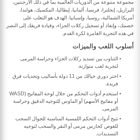
مجموعة متنوعة من الدوريات العالمية بما في ذلك الأرجنتين،
البرازيل، إنجلترا، فرنسا، ألمانيا، إيطاليا، المكسيك، هولندا،
أمريكا الشمالية، روسيا، وإسبانيا. الهدف هو التغلب على
خصمك، وإنقاذ أو تسجيل ركلات الجزاء، وقيادة فريقك إلى النصر
في هذه التجربة الغامرة لكرة القدم.
أسلوب اللعب والميزات
التناوب بين تسديد ركلات الجزاء وحراسة المرمى
لتجربة لعب متوازنة.
اختر دوري خيالك من 11 دولة بأساليب وتحديات فرق
فريدة.
استخدم أدوات التحكم من خلال لوحة المفاتيح (WASD
أو مفاتيح الأسهم) أو الماوس للتوجيه الدقيق وحراسة
المرمى.
تتيح أدوات التحكم اللمسية المناسبة للجوال السحب
للغوص كحارس مرمى أو النقر والسحب لتوجيه
التسديدات.