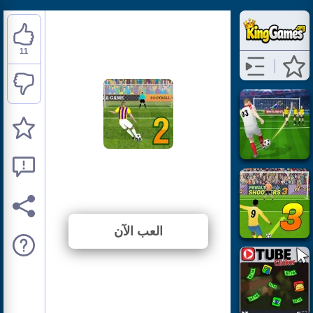
11
Penalty Shooters 2
⭐ 64.71% (17 الأصوات)
العب الآن