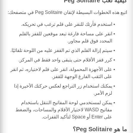
كيفية لعب Peg Solitaire
اتبع هذه الخطوات البسيطة لإتقان Peg Solitaire في متصفحك:
استخدم فأرتك للنقر على قلم ترغب في تحريكه.
انقر على مساحة فارغة تبعد موقعين للقفز بالقلم
المحدد فوق قلم مجاور.
سيتم إزالة القلم الذي تم القفز عليه من اللوحة تلقائيًا.
كرر قفز الأقلام حتى يتبقى واحد فقط في المركز.
على الأجهزة المحمولة، انقر على قلم لاختياره، ثم انقر
على الثقب الفارغ الوجهة للقفز.
يمكنك استخدام زر التراجع لعكس حركتك الأخيرة إذا
لزم الأمر.
يمكن لمستخدمي لوحة المفاتيح التنقل باستخدام
مفاتيح WASD لاختيار الأقلام والمساحات، والضغط
على Enter أو Space لتأكيد القفزات.
ما هو Peg Solitaire؟