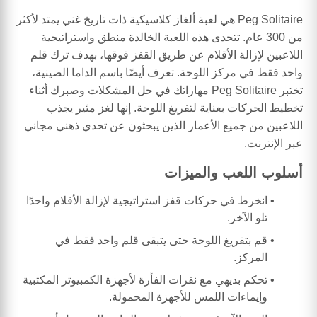
Peg Solitaire هي لعبة ألغاز كلاسيكية ذات تاريخ غني يمتد لأكثر
من 300 عام. تتحدى هذه اللعبة الخالدة منطق واستراتيجية
اللاعبين لإزالة الأقلام عن طريق القفز فوقها، بهدف ترك قلم
واحد فقط في مركز اللوحة. تعرف أيضًا باسم الداما الصينية،
تختبر Peg Solitaire مهاراتك في حل المشكلات وصبرك أثناء
تخطيط الحركات بعناية لتفريغ اللوحة. إنها لغز مثير يجذب
اللاعبين من جميع الأعمار الذين يبحثون عن تحدي ذهني مجاني
عبر الإنترنت.
أسلوب اللعب والميزات
انخرط في حركات قفز استراتيجية لإزالة الأقلام واحدًا
تلو الآخر.
قم بتفريغ اللوحة حتى يتبقى قلم واحد فقط في
المركز.
تحكم بديهي مع نقرات الفأرة لأجهزة الكمبيوتر المكتبية
وإيماءات اللمس للأجهزة المحمولة.