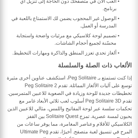
العب الآن في متصفحك دون الحاجة إلى تنزيل أي
برنامج.
الوصول غير المحجوب يضمن لك الاستمتاع باللعبة في
المدرسة أو العمل.
تصميم لوحة كلاسيكي مع مرئيات واضحة واستجابة
محسّنة لجميع أحجام الشاشات.
ألغاز تحدي تعزز المنطق والذاكرة ومهارات التخطيط.
الألعاب ذات الصلة والسلسلة
إذا كنت تستمتع بـ Peg Solitaire، استكشف عناوين أخرى مثيرة
توسع على آليات الألغاز المماثلة. تقدم Peg Solitaire 2
تخطيطات جديدة للوحة وزيادة في الصعوبة للاعبين المتمرسين.
تقدم Peg Solitaire 3D أسلوب لعب ثلاثي الأبعاد غامر مع
تحكمات سلسة عبر لوحة المفاتيح واللمس، مثالي للاعبين الذين
يحبون لمسة عصرية. تمزج Solitaire Quest بين القفز
الكلاسيكي للأقلام وعناصر المغامرة، مما يوفر ساعات من
المرح في تنسيق لعبة متصفح. أخيرًا، تقدم Ultimate Peg