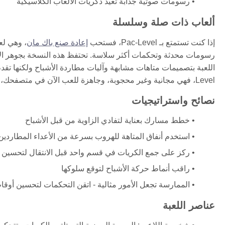
رسومات صوتية جذابة تعيد ذكريات الألعاب الكلاسيكية
ألعاب ذات صلة وسلسلة
إذا كنت تستمتع بـ Pac-Level، فستحب
إعادة صنع باك مان
، وهي لع
رسومات محدثة وتحكمات أكثر سلاسة. تحتفظ هذه النسخة بجوهر الأص
Level، فهي مجانية وغير محجوبة، وجاهزة للعب الآن في متصفحك، مما يجعلها خيارًا ممتازًا لعشاق مغامرات الأركيد الكلاسيكية.
نصائح واستراتيجيات
خطط مسارك بعناية لتفادي الزاوية من قبل الأشباح
استخدم أنفاق المتاهة للهروب بسرعة من الأعداء المطاردين
ركز على جمع الكريات في قسم واحد قبل الانتقال لتحسين
راقب أنماط حركة الأشباح لتوقع سلوكها
الممارسة تجعل الأمور مثالية - اتقن التحكمات لتحسين أوقا
عناصر اللعبة