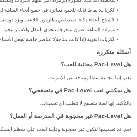
شخصية اللاعب: الصورة الرمزية التي تلتهم الكريات وتتحكم 
الكريات: نقاط قابلة للجمع متناثرة في جميع أنحاء المتاهة لز
الأشباح: أعداء ذكاء اصطناعي يطاردون اللاعب ويزدادون س
ممرات المتاهة: طرق متعرجة تتحدى التنقل والاستراتيجية
الكريات القوية (إذا كانت متاحة): عناصر خاصة تجعل الأشباح
أسئلة متكررة
هل Pac-Level مجانية للعب؟
نعم، إنها مجانية تمامًا ومتاحة عبر الإنترنت.
هل يمكنني لعب Pac-Level في متصفحي؟
بالتأكيد، إنها لعبة متصفح لا تتطلب أي تحميلات.
هل Pac-Level غير محجوبة في المدرسة أو العمل؟
نعم، تم تصميمها لتكون غير محجوبة وقابلة للعب على معظم الشبك