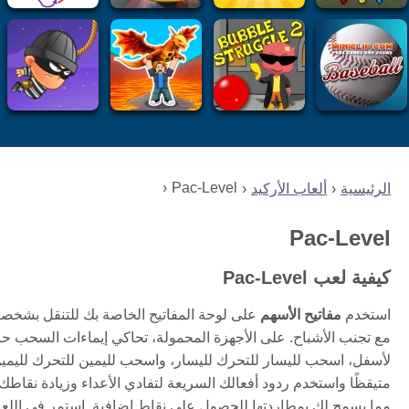
Pac-Level
الرئيسية
ألعاب الأركيد
Pac-Level
كيفية لعب Pac-Level
استخدم
مفاتيح الأسهم
على لوحة المفاتيح الخاصة بك للتنقل بشخصيت
مع تجنب الأشباح. على الأجهزة المحمولة، تحاكي إيماءات السحب 
لأسفل، اسحب لليسار للتحرك لليسار، واسحب لليمين للتحرك لليمين
متيقظًا واستخدم ردود أفعالك السريعة لتفادي الأعداء وزيادة نقاطك.
مما يسمح لك بمطاردتها للحصول على نقاط إضافية. استمر في اللعب لف