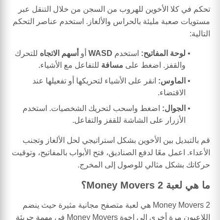
تحكم في كلا الأخوين للهروب من السجن من خلال التنقل عبر
مستويات صعبة مليئة بالحراس والألغاز. استخدم عناصر التحكم
التالية:
لوحة المفاتيح:
استخدم
WASD
أو
أسهم الاتجاه
للتحرك
والقفز. اضغط على
مسافة
للتفاعل مع الأشياء.
الماوس:
انقر على الأشياء لتحريكها أو تفعيلها عند
الاقتضاء.
الجوال:
اضغط واسحب لتحريك الشخصيات. استخدم
الأزرار على الشاشة للقفز والتفاعل.
قم بالتبديل بين الأخوين بشكل استراتيجي لحل الألغاز وتجنب
الأعداء. اعمل معًا لدفع الصناديق، فتح الأبواب بالمفاتيح، وتوقيت
حركاتك بشكل مثالي للوصول إلى المخرج.
ما هي لعبة Money Movers 2؟
Money Movers 2 هي لعبة متصفح مجانية مثيرة حيث ينضم
اللاعبون مرة أخرى إلى إخوة Money Movers في مهمة جريئة