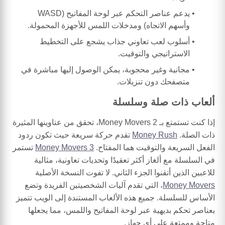
يدعم عناصر التحكم عبر لوحة المفاتيح (WASD
وأسهم الاتجاه) ومدخلات اللمس للأجهزة المحمولة.
أسلوب لعب تعاوني جذاب يشجع على التخطيط
الاستراتيجي والتوقيت.
مجانية وغير محجوبة، يمكن الوصول إليها مباشرة في
متصفحك دون تنزيلات.
ألعاب ذات صلة وسلسلة
إذا كنت تستمتع بـ Money Movers 2، تحقق من عناوينها المثيرة
ذات الصلة.
Money Rush
تقدم حركة سريعة حيث تكون ردود
الفعل السريعة والتوقيت هما المفتاح.
Money Movers 3
تستمر
في السلسلة مع ألغاز أكثر تعقيدًا وتحديات تعاونية، مثالية
للاعبين الذين أتقنوا الجزء الثاني. لا تفوت النسخة الأصلية
Money Movers
، التي تقدم آليات الشخصيتين الفريدة وتضع
الأساس للسلسلة. جميع هذه الألعاب المستندة إلى الويب تتميز
بعناصر تحكم بديهية عبر لوحة المفاتيح واللمس، مما يجعلها
متاحة وممتعة على أي جهاز.