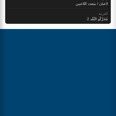
لاعبان / متعدد اللاعبين
العربية:
مُحَرِّكُو النَّقْد 2